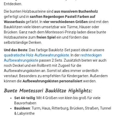
Entdecken.
Die bunten Holzbausteine sind
aus massivem Buchenholz
gefertigt und in
sanften Regenbogen Pastell Farben auf
Wasserbasis
gefärbt. In
vier verschiedenen Größen
sind mit den
Bauklötzen viele Ideen umsetzbar wie Türme, Häuser oder
Brücken. Ganz nach dem Montessori-Prinzip laden diese bunte
Holzbausteine zum
freien Spiel
ein und fördern das
selbstständige Denken.
Und das Beste
: Das farbige Bauklotz-Set passt ideal in unsere
quadratische Holz-Aufbewahrungskiste
. In der
rechteckigen
Aufbewahrungskiste
passen 2 Sets. Zusätzlich bieten wir auch
noch Deckel und ein Rollbrett mit Zugseil für die
Aufbewahrungskisten an. Somit ist alles immer ordentlich
verstaut. Besonders zu empfehlen für Kindergarten. Außerdem
können die
Aufbewahrungskisten personalisiert
werden.
Bunte Montessori Bauklötze Highlights:
Set 44-teilig
: Mit 4 Größen von klein bis groß für viele
Bauvorhaben
Bauideen
: Turm, Haus, Ritterburg, Brücken, Straßen, Tunnel
& Labyrinthe