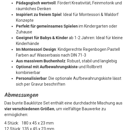
Pädagogisch wertvoll
: Fördert Kreativität, Feinmotorik und
räumliches Denken
Inspiriert zu freiem Spiel
: Ideal für Montessori & Waldorf
Konzepte
Perfekt für gemeinsames Spielen
im Kindergarten oder
Zuhause
Geeignet für Babys & Kinder
ab 1-2 Jahren: Ideal für kleine
Kinderhände
Im Montessori Design
: Kindgerechte Regenbogen Pastell
Farben auf Wasserbasis nach DIN 71-3
Aus massivem Buchenholz
: Robust, stabil und langlebig
Optional mit Aufbewahrungskiste
und Rollbrett
kombinierbar
Personalisierbar
: Die optionale Aufbewahrungskiste lässt
sich per Gravur beschriften
Abmessungen
Das bunte Bauklötze Set enthält eine durchdachte Mischung aus
vier verschiedenen Größen
, um vielfältige Bauwerke zu
ermöglichen:
4 Stück: 180 x 45 x 23 mm
12 Stück: 135 x 45 x 23 mm