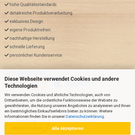
hohe Qualitätsstandards
detailreiche Produktverarbeitung
exklusives Design
eigene Produktreihen
nachhaltige Herstellung
schnelle Lieferung
persönlicher Kundenservice
ZAHLUNGSARTEN
Diese Webseite verwendet Cookies und andere
Technologien
Wir verwenden Cookies und ähnliche Technologien, auch von
* GRATIS VERSAND nur innerhalb Deutschland
Drittanbietern, um die ordentliche Funktionsweise der Website zu
** Regellaufzeit für DE, Bei Auslandsbestellungen kann die
gewährleisten, die Nutzung unseres Angebotes zu analysieren und Ihnen
ein bestmögliches Einkaufserlebnis bieten zu können. Weitere
Versandzeit variieren.
Informationen finden Sie in unserer
Datenschutzerklärung
.
Alle Akzeptieren