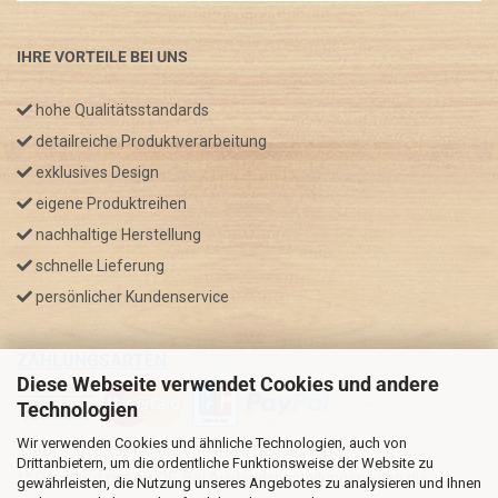
IHRE VORTEILE BEI UNS
hohe Qualitätsstandards
detailreiche Produktverarbeitung
exklusives Design
eigene Produktreihen
nachhaltige Herstellung
schnelle Lieferung
persönlicher Kundenservice
ZAHLUNGSARTEN
Diese Webseite verwendet Cookies und andere
Technologien
Wir verwenden Cookies und ähnliche Technologien, auch von
* GRATIS VERSAND nur innerhalb Deutschland
Drittanbietern, um die ordentliche Funktionsweise der Website zu
** Regellaufzeit für DE, Bei Auslandsbestellungen kann die
gewährleisten, die Nutzung unseres Angebotes zu analysieren und Ihnen