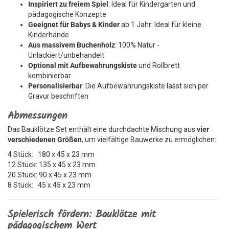
Inspiriert zu freiem Spiel
: Ideal für Kindergarten und
pädagogische Konzepte
Geeignet für Babys & Kinder
ab 1 Jahr: Ideal für kleine
Kinderhände
Aus massivem Buchenholz
: 100% Natur -
Unlackiert/unbehandelt
Optional mit Aufbewahrungskiste
und Rollbrett
kombinierbar
Personalisierbar
: Die Aufbewahrungskiste lässt sich per
Gravur beschriften
Abmessungen
Das Bauklötze Set enthält eine durchdachte Mischung aus
vier
verschiedenen Größen
, um vielfältige Bauwerke zu ermöglichen:
4 Stück: 180 x 45 x 23 mm
12 Stück: 135 x 45 x 23 mm
20 Stück: 90 x 45 x 23 mm
8 Stück: 45 x 45 x 23 mm
Spielerisch fördern: Bauklötze mit
pädagogischem Wert