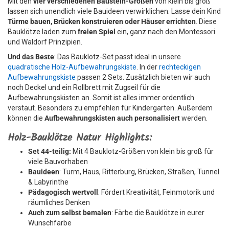
Mit den
vier verschiedenen Baustein-Größen
von klein bis groß
lassen sich unendlich viele Bauideen verwirklichen. Lasse dein Kind
Türme bauen, Brücken konstruieren oder Häuser errichten
. Diese
Bauklötze laden zum
freien Spiel
ein, ganz nach den Montessori
und Waldorf Prinzipien.
Und das Beste
: Das Bauklotz-Set passt ideal in unsere
quadratische Holz-Aufbewahrungskiste
. In der
rechteckigen
Aufbewahrungskiste
passen 2 Sets. Zusätzlich bieten wir auch
noch Deckel und ein Rollbrett mit Zugseil für die
Aufbewahrungskisten an. Somit ist alles immer ordentlich
verstaut. Besonders zu empfehlen für Kindergarten. Außerdem
können die
Aufbewahrungskisten auch personalisiert
werden.
Holz-Bauklötze Natur Highlights:
Set 44-teilig:
Mit 4 Bauklotz-Größen von klein bis groß für
viele Bauvorhaben
Bauideen
: Turm, Haus, Ritterburg, Brücken, Straßen, Tunnel
& Labyrinthe
Pädagogisch wertvoll
: Fördert Kreativität, Feinmotorik und
räumliches Denken
Auch zum selbst bemalen
: Färbe die Bauklötze in eurer
Wunschfarbe