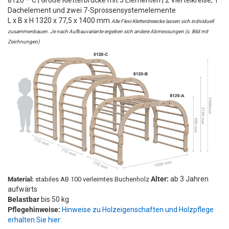
8120 – C | Große Kletterbrücke mit 5 Elementen | 2 Viertelkreise, 1
Dachelement und zwei 7-Sprossensystemelemente
L x B x H 1320 x 77,5 x 1400 mm
Alle Flexi-Kletterdreiecke lassen sich individuell
zusammenbauen. Je nach Aufbauvariante ergeben sich andere Abmessungen (s. Bild mit
Zeichnungen)
Alter:
ab 3 Jahren
Material:
stabiles AB 100 verleimtes Buchenholz
aufwärts
Belastbar
bis 50 kg
Pflegehinweise:
Hinweise zu Holzeigenschaften und Holzpflege
erhalten Sie hier: