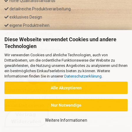
hohe Qualitätsstandards
detailreiche Produktverarbeitung
exklusives Design
eigene Produktreihen
nachhaltige Herstellung
Diese Webseite verwendet Cookies und andere
schnelle Lieferung
Technologien
persönlicher Kundenservice
Wir verwenden Cookies und ähnliche Technologien, auch von
Drittanbietern, um die ordentliche Funktionsweise der Website zu
gewährleisten, die Nutzung unseres Angebotes zu analysieren und Ihnen
ZAHLUNGSARTEN
ein bestmögliches Einkaufserlebnis bieten zu können. Weitere
Informationen finden Sie in unserer
Datenschutzerklärung
.
Alle Akzeptieren
* GRATIS VERSAND nur innerhalb Deutschland
** Regellaufzeit für DE, Bei Auslandsbestellungen kann die
Nur Notwendige
Versandzeit variieren.
Weitere Informationen