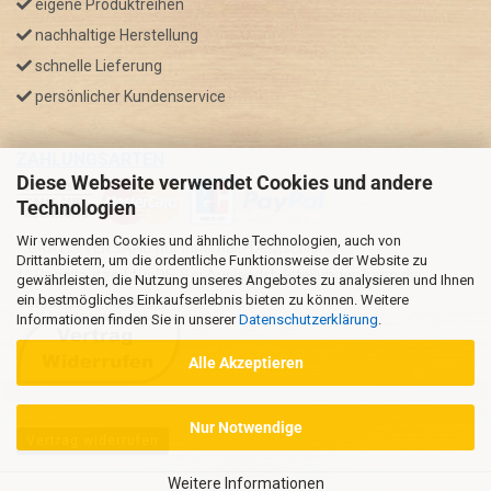
eigene Produktreihen
nachhaltige Herstellung
schnelle Lieferung
persönlicher Kundenservice
ZAHLUNGSARTEN
Diese Webseite verwendet Cookies und andere
Technologien
Wir verwenden Cookies und ähnliche Technologien, auch von
* GRATIS VERSAND nur innerhalb Deutschland
Drittanbietern, um die ordentliche Funktionsweise der Website zu
** Regellaufzeit für DE, Bei Auslandsbestellungen kann die
gewährleisten, die Nutzung unseres Angebotes zu analysieren und Ihnen
ein bestmögliches Einkaufserlebnis bieten zu können. Weitere
Versandzeit variieren.
Informationen finden Sie in unserer
Datenschutzerklärung
.
Alle Akzeptieren
Nur Notwendige
Vertrag widerrufen
Weitere Informationen