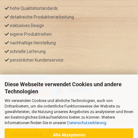
hohe Qualitätsstandards
detailreiche Produktverarbeitung
exklusives Design
eigene Produktreihen
nachhaltige Herstellung
schnelle Lieferung
persönlicher Kundenservice
ZAHLUNGSARTEN
Diese Webseite verwendet Cookies und andere
Technologien
Wir verwenden Cookies und ähnliche Technologien, auch von
* GRATIS VERSAND nur innerhalb Deutschland
Drittanbietern, um die ordentliche Funktionsweise der Website zu
** Regellaufzeit für DE, Bei Auslandsbestellungen kann die
gewährleisten, die Nutzung unseres Angebotes zu analysieren und Ihnen
ein bestmögliches Einkaufserlebnis bieten zu können. Weitere
Versandzeit variieren.
Informationen finden Sie in unserer
Datenschutzerklärung
.
Alle Akzeptieren