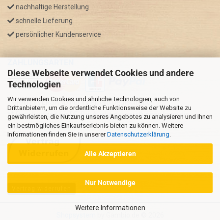
nachhaltige Herstellung
schnelle Lieferung
persönlicher Kundenservice
ZAHLUNGSARTEN
Diese Webseite verwendet Cookies und andere
Technologien
Wir verwenden Cookies und ähnliche Technologien, auch von
* GRATIS VERSAND nur innerhalb Deutschland
Drittanbietern, um die ordentliche Funktionsweise der Website zu
** Regellaufzeit für DE, Bei Auslandsbestellungen kann die
gewährleisten, die Nutzung unseres Angebotes zu analysieren und Ihnen
ein bestmögliches Einkaufserlebnis bieten zu können. Weitere
Versandzeit variieren.
Informationen finden Sie in unserer
Datenschutzerklärung
.
Alle Akzeptieren
Nur Notwendige
Vertrag widerrufen
Weitere Informationen
Shopsystem
by Gambio.de © 2026