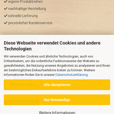
eigene Produktreihen
nachhaltige Herstellung
schnelle Lieferung
persönlicher Kundenservice
ZAHLUNGSARTEN
Diese Webseite verwendet Cookies und andere
Technologien
Wir verwenden Cookies und ähnliche Technologien, auch von
* GRATIS VERSAND nur innerhalb Deutschland
Drittanbietern, um die ordentliche Funktionsweise der Website zu
** Regellaufzeit für DE, Bei Auslandsbestellungen kann die
gewährleisten, die Nutzung unseres Angebotes zu analysieren und Ihnen
ein bestmögliches Einkaufserlebnis bieten zu können. Weitere
Versandzeit variieren.
Informationen finden Sie in unserer
Datenschutzerklärung
.
Alle Akzeptieren
Nur Notwendige
Vertrag widerrufen
Weitere Informationen