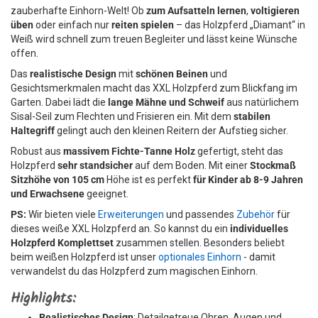
zauberhafte Einhorn-Welt! Ob
zum Aufsatteln lernen
,
voltigieren
üben
oder einfach nur
reiten spielen
– das Holzpferd „Diamant“ in
Weiß wird schnell zum treuen Begleiter und lässt keine Wünsche
offen.
Das
realistische Design
mit
schönen Beinen
und
Gesichtsmerkmalen macht das XXL Holzpferd zum Blickfang im
Garten. Dabei lädt die
lange Mähne und Schweif
aus natürlichem
Sisal-Seil zum Flechten und Frisieren ein. Mit dem
stabilen
Haltegriff
gelingt auch den kleinen Reitern der Aufstieg sicher.
Robust aus
massivem Fichte-Tanne Holz
gefertigt, steht das
Holzpferd
sehr standsicher
auf dem Boden. Mit einer
Stockmaß
Sitzhöhe von 105 cm
Höhe ist es perfekt
für Kinder ab 8-9 Jahren
und Erwachsene
geeignet.
PS:
Wir bieten viele
Erweiterungen
und passendes
Zubehör
für
dieses weiße XXL Holzpferd an. So kannst du ein
individuelles
Holzpferd Komplettset
zusammen stellen. Besonders beliebt
beim weißen Holzpferd ist unser
optionales Einhorn
- damit
verwandelst du das Holzpferd zum magischen Einhorn.
Highlights:
Realistisches Design
: Detailgetreue Ohren, Augen und