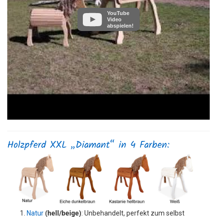
YouTube
Video
abspielen!
Holzpferd XXL „Diamant“ in 4 Farben:
Natur
(hell/beige)
: Unbehandelt, perfekt zum selbst