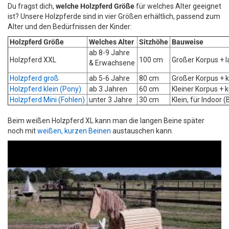
Du fragst dich,
welche Holzpferd Größe
für welches Alter geeignet
ist? Unsere Holzpferde sind in vier Größen erhältlich, passend zum
Alter und den Bedürfnissen der Kinder:
Holzpferd Größe
Welches Alter
Sitzhöhe
Bauweise
ab 8-9 Jahre
Holzpferd XXL
100 cm
Großer Korpus + l
& Erwachsene
Holzpferd groß
ab 5-6 Jahre
80 cm
Großer Korpus + 
Holzpferd klein (Pony)
ab 3 Jahren
60 cm
Kleiner Korpus + 
Holzpferd Mini (Fohlen)
unter 3 Jahre
30 cm
Klein, für Indoor
Beim weißen Holzpferd XL kann man die langen Beine später
noch mit
weißen, kurzen Beinen
austauschen kann.