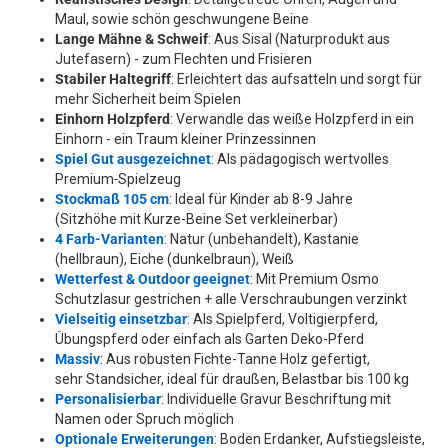
Maul, sowie schön geschwungene Beine
Lange Mähne & Schweif
: Aus Sisal (Naturprodukt aus
Jutefasern) - zum Flechten und Frisieren
Stabiler Haltegriff
: Erleichtert das aufsatteln und sorgt für
mehr Sicherheit beim Spielen
Einhorn Holzpferd
: Verwandle das weiße Holzpferd in ein
Einhorn - ein Traum kleiner Prinzessinnen
Spiel Gut ausgezeichnet
: Als pädagogisch wertvolles
Premium‑Spielzeug
Stockmaß 105 cm
: Ideal für Kinder ab 8-9 Jahre
(Sitzhöhe mit Kurze-Beine Set verkleinerbar)
4 Farb-Varianten
: Natur (unbehandelt), Kastanie
(hellbraun), Eiche (dunkelbraun), Weiß
Wetterfest & Outdoor geeignet
: Mit Premium Osmo
Schutzlasur gestrichen + alle Verschraubungen verzinkt
Vielseitig einsetzbar
: Als Spielpferd, Voltigierpferd,
Übungspferd oder einfach als Garten Deko-Pferd
Massiv
: Aus robusten Fichte-Tanne Holz gefertigt,
sehr Standsicher, ideal für draußen, Belastbar bis 100 kg
Personalisierbar
: Individuelle Gravur Beschriftung mit
Namen oder Spruch möglich
Optionale Erweiterungen
: Boden Erdanker, Aufstiegsleiste,