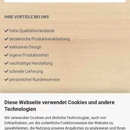
IHRE VORTEILE BEI UNS
hohe Qualitätsstandards
detailreiche Produktverarbeitung
exklusives Design
eigene Produktreihen
nachhaltige Herstellung
schnelle Lieferung
persönlicher Kundenservice
ZAHLUNGSARTEN
Diese Webseite verwendet Cookies und andere
Technologien
Wir verwenden Cookies und ähnliche Technologien, auch von
* GRATIS VERSAND nur innerhalb Deutschland
Drittanbietern, um die ordentliche Funktionsweise der Website zu
** Regellaufzeit für DE, Bei Auslandsbestellungen kann die
gewährleisten, die Nutzung unseres Angebotes zu analysieren und Ihnen