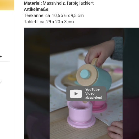
Material:
Massivholz, farbig lackiert
Artikelmaße:
Teekanne: ca. 10,5 x 6 x 9,5 cm
Tablett: ca. 29 x 20 x 3 cm
YouTube
Video
abspielen!