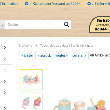
 Institution
✓ Kostenloser Versand ab 599€*
✓ Lieferzeit
Suche...
»
Startseite
Teeservice aus Holz 15-teilig für Kinder
49
Artikel in
« Erster
« zurück
weiter »
Letzter »