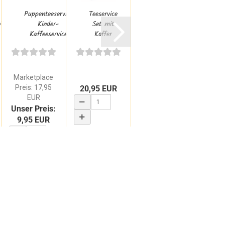
Puppenteeservice
Teeservice
Kinder-
g"
Kinder-
Set mit
Teeservice
Kaffeeservice
Koffer
„Elfen &
aus...
für
Birds“ |
Kinder
Kinder-
Kaffeeservice...
Ka
Marketplace
Marketplace
Preis: 17,95
Preis: 18,95
20,95 EUR
24,
EUR
EUR
Unser Preis:
Unser Preis:
9,95 EUR
15,95 EUR
WARENKORB
WAR
WARENKORB
WARENKORB