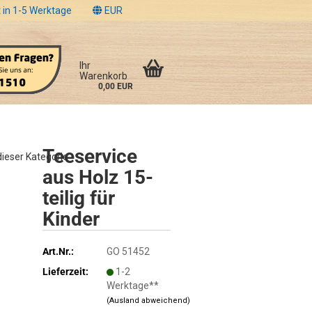
 in 1-5 Werktage
EUR
Ihr
Warenkorb
0,00 EUR
Teeservice
 dieser Kategorie
aus Holz 15-
teilig für
Kinder
Art.Nr.:
GO 51452
Lieferzeit:
1-2
Werktage**
(Ausland abweichend)