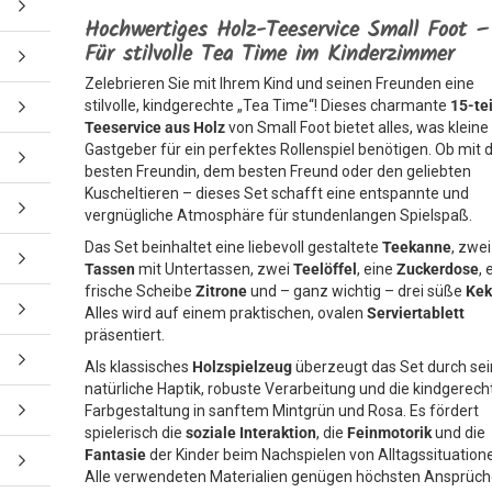
Hochwertiges Holz-Teeservice Small Foot –
Für stilvolle Tea Time im Kinderzimmer
Zelebrieren Sie mit Ihrem Kind und seinen Freunden eine
stilvolle, kindgerechte „Tea Time“! Dieses charmante
15-te
Teeservice aus Holz
von Small Foot bietet alles, was kleine
Gastgeber für ein perfektes Rollenspiel benötigen. Ob mit 
besten Freundin, dem besten Freund oder den geliebten
Kuscheltieren – dieses Set schafft eine entspannte und
vergnügliche Atmosphäre für stundenlangen Spielspaß.
Das Set beinhaltet eine liebevoll gestaltete
Teekanne
, zwei
Tassen
mit Untertassen, zwei
Teelöffel
, eine
Zuckerdose
, 
frische Scheibe
Zitrone
und – ganz wichtig – drei süße
Kek
Alles wird auf einem praktischen, ovalen
Serviertablett
präsentiert.
Als klassisches
Holzspielzeug
überzeugt das Set durch se
natürliche Haptik, robuste Verarbeitung und die kindgerech
Farbgestaltung in sanftem Mintgrün und Rosa. Es fördert
spielerisch die
soziale Interaktion
, die
Feinmotorik
und die
Fantasie
der Kinder beim Nachspielen von Alltagssituation
Alle verwendeten Materialien genügen höchsten Ansprüc