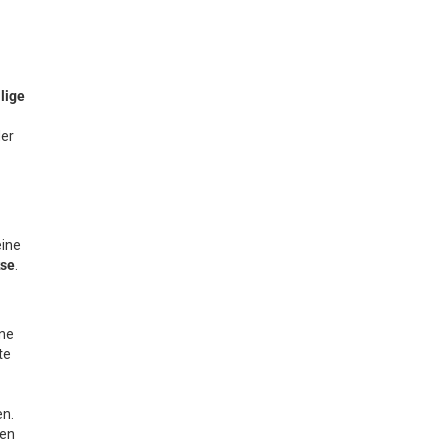
ilige
der
eine
se
.
ine
te
en.
hen