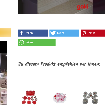
teilen
tweet
pin it
teilen
Zu diesem Produkt empfehlen wir Ihnen: