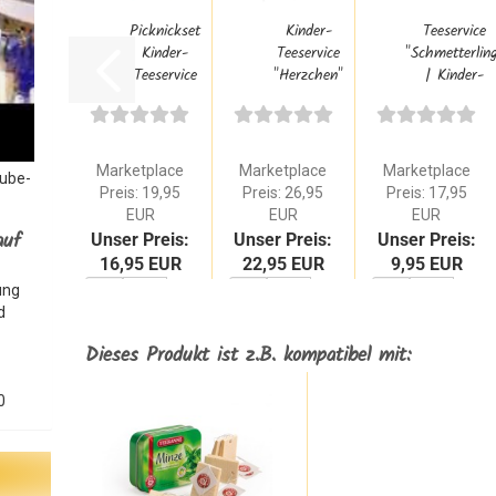
Picknickset
Kinder-
Teeservice
Kinder-
Teeservice
"Schmetterlin
Teeservice
"Herzchen"
| Kinder-
Kinder-
Holz-Kinder-
Küchen-
Kaffeeservice...
Kaffeeservice...
Zubehör...
Marketplace
Marketplace
Marketplace
Tube-
Preis: 19,95
Preis: 26,95
Preis: 17,95
EUR
EUR
EUR
auf
Unser Preis:
Unser Preis:
Unser Preis:
16,95 EUR
22,95 EUR
9,95 EUR
ung
d
Dieses Produkt ist z.B. kompatibel mit:
WARENKORB
WARENKORB
WARENKORB
0