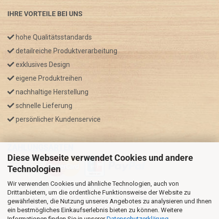
IHRE VORTEILE BEI UNS
hohe Qualitätsstandards
detailreiche Produktverarbeitung
exklusives Design
eigene Produktreihen
nachhaltige Herstellung
schnelle Lieferung
persönlicher Kundenservice
ZAHLUNGSARTEN
Diese Webseite verwendet Cookies und andere
Technologien
Wir verwenden Cookies und ähnliche Technologien, auch von
* GRATIS VERSAND nur innerhalb Deutschland
Drittanbietern, um die ordentliche Funktionsweise der Website zu
** Regellaufzeit für DE, Bei Auslandsbestellungen kann die
gewährleisten, die Nutzung unseres Angebotes zu analysieren und Ihnen
ein bestmögliches Einkaufserlebnis bieten zu können. Weitere
Versandzeit variieren.
Informationen finden Sie in unserer
Datenschutzerklärung
.