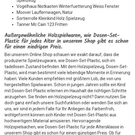
Spielzeug
Vogelhaus Nistkasten Winterfuetterung Weiss Fenster
Moover Lauflernwagen, Natur
Sortierrolle Kleinkind Holz Spielzeug
Tanner Mc Cain 123 Fritten
Außergewöhnliche Holzspielwaren, wie Dosen-Set-
Plastic für jedes Alter in unserem Shop gibt es schon
für einen niedrigen Preis.
Bei unserem Online Shop schauen wir exakt darauf, dass die
produzierte Spielzeugware, wie Dosen-Set-Plastic, sich im
tadellosen Zustand befinden. Mit dem Holzspielzeug, Dosen-Set-
Plastic, wird man bestimmt viele lebendige Momente in Errinerung
haben. Viele Kunden empfehlen mit größtem Lob, die von uns
hergestellten Spielwaren. Schon in jungen Jahren sollte ein Kind
mit Dosen-Set-Plastic erlernen im Haushalt die richtigen Schritte
anzugehen. Sie finden ein Holzspielzeug nicht? Dann nutzen Sie
doch ganz einfach unsere Suchfunktion oder wenden Sie sich an
uns, wir sind in jedem Falle für Ihr Anliegen da. Farbenfroh,
wohlgeformt können sich Kinder mit Dosen-Set-Plastic aus
hochwertigem Material amüsieren. Hervorragende
Holzspielsachen, wie Dosen-Set-Plastic für jede Altersklasse in
unserem Shop gibt es schon für einen günstigen Preis. Ob für