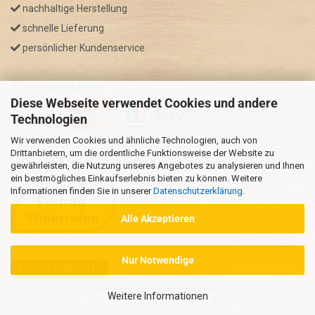
nachhaltige Herstellung
schnelle Lieferung
persönlicher Kundenservice
ZAHLUNGSARTEN
Diese Webseite verwendet Cookies und andere
Technologien
Wir verwenden Cookies und ähnliche Technologien, auch von
* GRATIS VERSAND nur innerhalb Deutschland
Drittanbietern, um die ordentliche Funktionsweise der Website zu
** Regellaufzeit für DE, Bei Auslandsbestellungen kann die
gewährleisten, die Nutzung unseres Angebotes zu analysieren und Ihnen
ein bestmögliches Einkaufserlebnis bieten zu können. Weitere
Versandzeit variieren.
Informationen finden Sie in unserer
Datenschutzerklärung
.
Alle Akzeptieren
Nur Notwendige
Vertrag widerrufen
Weitere Informationen
Shopsystem
by Gambio.de © 2026