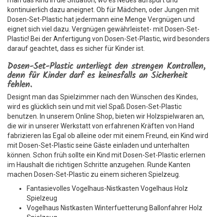
man das Kind in die Situation, wo es Neues aufspürt und
kontinuierlich dazu aneignet. Ob für Mädchen, oder Jungen mit
Dosen-Set-Plastic hat jedermann eine Menge Vergnügen und
eignet sich viel dazu. Vergnügen gewährleistet- mit Dosen-Set-
Plastic! Bei der Anfertigung von Dosen-Set-Plastic, wird besonders
darauf geachtet, dass es sicher für Kinder ist.
Dosen-Set-Plastic unterliegt den strengen Kontrollen,
denn für Kinder darf es keinesfalls an Sicherheit
fehlen.
Designt man das Spielzimmer nach den Wünschen des Kindes,
wird es glücklich sein und mit viel Spaß Dosen-Set-Plastic
benutzen. In unserem Online Shop, bieten wir Holzspielwaren an,
die wir in unserer Werkstatt von erfahrenen Kräften von Hand
fabrizieren las Egal ob alleine oder mit einem Freund, ein Kind wird
mit Dosen-Set-Plastic seine Gäste einladen und unterhalten
können. Schon früh sollte ein Kind mit Dosen-Set-Plastic erlernen
im Haushalt die richtigen Schritte anzugehen. Runde Kanten
machen Dosen-Set-Plastic zu einem sicheren Spielzeug.
Fantasievolles Vogelhaus-Nistkasten Vogelhaus Holz
Spielzeug
Vogelhaus Nistkasten Winterfuetterung Ballonfahrer Holz