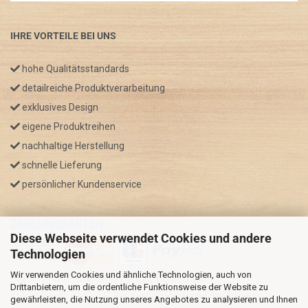
IHRE VORTEILE BEI UNS
hohe Qualitätsstandards
detailreiche Produktverarbeitung
exklusives Design
eigene Produktreihen
nachhaltige Herstellung
schnelle Lieferung
persönlicher Kundenservice
ZAHLUNGSARTEN
Diese Webseite verwendet Cookies und andere
Technologien
Wir verwenden Cookies und ähnliche Technologien, auch von
* GRATIS VERSAND nur innerhalb Deutschland
Drittanbietern, um die ordentliche Funktionsweise der Website zu
** Regellaufzeit für DE, Bei Auslandsbestellungen kann die
gewährleisten, die Nutzung unseres Angebotes zu analysieren und Ihnen