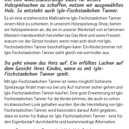
Um eine widerstandsfähige Basis für unsere
Holzspielsachen zu schaffen, nutzen wir ausgewähltes
Holz. So entsteht auch Iglo-Fischstaebchen Tanner.
Es ist eine erzieherische Maßnahme Iglo-Fischstaebchen Tanner
einem Kind zu schenken. In unserem Holzspielzeug-Shop, bieten
wir Holzspielwaren an, die wir in unserer Werkstatt von erfahrenen
Meistern handwerklich herstellen las Das Kind und seine Freizeit,
warum vor der Glotze hocken, wenn man sich doch mit Iglo-
Fischstaebchen Tanner beschäftigen kann. Ein Kinderzimmer mit
Iglo-Fischstaebchen Tanner sieht gleich viel wertvoller aus.
Da geht einem das Herz auf. Ein erfülltes Lachen auf
dem Gesicht Ihres Kindes, wenn es mit Iglo-
Fischstaebchen Tanner spielt.
Mit Iglo-Fischstaebchen Tanner ist vieles möglich! Sicherste
Spielzeuge findet man nur bei uns.Auf nummer sicher gehen und
Iglo-Fischstaebchen Tanner kaufen. Eine gute Erweiterung ist Iglo-
Fischstaebchen Tanner für die Kinderzimmer, die auch so schon
im klassischen Look gehalten wurden. Bei der Herstellung von Iglo-
Fischstaebchen Tanner, wird besonders darauf Acht gegeben,
dass es sicher für Babys ist. Iglo-Fischstaebchen Tanner - eine für
den Eigenbedarf durchdachte und kostenniedrige Alternative.