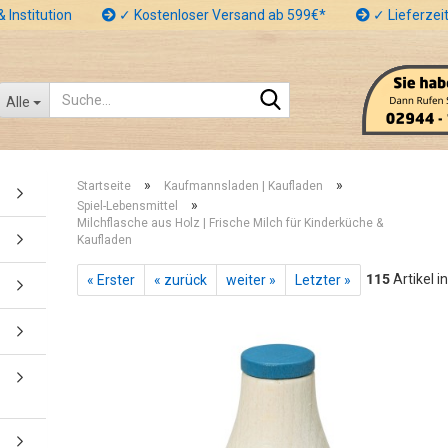
 Institution
✓ Kostenloser Versand ab 599€*
✓ Lieferzeit
Suche...
Alle
»
»
Startseite
Kaufmannsladen | Kaufladen
»
Spiel-Lebensmittel
Milchflasche aus Holz | Frische Milch für Kinderküche &
Kaufladen
115
Artikel i
« Erster
« zurück
weiter »
Letzter »