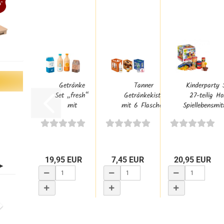
Getränke
Tanner
Kinderparty 
Set „fresh“
Getränkekiste
27-teilig Ho
mit
mit 6 Flaschen
Spiellebensmitt
Orangensaft,
Kaufmannsladen-
Wasser,...
Zubehör...
19,95 EUR
7,45 EUR
20,95 EUR
WARENKORB
WARENKORB
WARENKORB