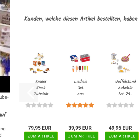
Kunden, welche diesen Artikel bestellten, haben 
Kinder
Eisdiele
Waffelstand
Kiosk
Set
Zubehör
Zubehör
aus
Set 29-
Tube-
Set aus
Holz
teilig aus
Holz
für
Holz...
38-
Kinder
auf
teilig...
- 82-
teilig...
79,95 EUR
39,95 EUR
49,95 EUR
ung
d
ZUM ARTIKEL
ZUM ARTIKEL
ZUM ARTIKEL