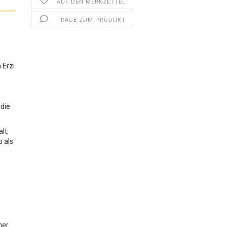
AUF DEN MERKZETTEL
FRAGE ZUM PRODUKT
 Erzi
 die
lt,
b als
her