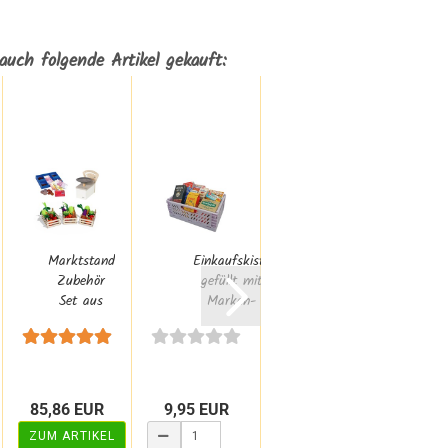
auch folgende Artikel gekauft:
Marktstand
Einkaufskiste
Einkaufs-
O
Zubehör
gefüllt mit
Korb
Set aus
Marken-
Tragekorb
Holz mit
Spiellebensmitteln...
rot mit
Kasse,...
Punkten
Ho
TA...
85,86 EUR
9,95 EUR
20,95 EUR
39,
ZUM ARTIKEL
ZUM 