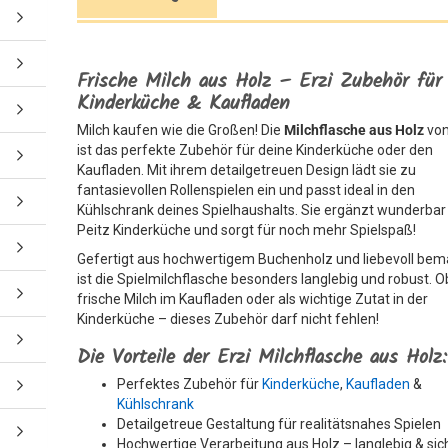
Frische Milch aus Holz – Erzi Zubehör für
Kinderküche & Kaufladen
Milch kaufen wie die Großen! Die
Milchflasche aus Holz
von
ist das perfekte Zubehör für deine Kinderküche oder den
Kaufladen. Mit ihrem detailgetreuen Design lädt sie zu
fantasievollen Rollenspielen ein und passt ideal in den
Kühlschrank deines Spielhaushalts. Sie ergänzt wunderbar
Peitz Kinderküche und sorgt für noch mehr Spielspaß!
Gefertigt aus hochwertigem Buchenholz und liebevoll bema
ist die Spielmilchflasche besonders langlebig und robust. O
frische Milch im Kaufladen oder als wichtige Zutat in der
Kinderküche – dieses Zubehör darf nicht fehlen!
Die Vorteile der Erzi Milchflasche aus Holz:
Perfektes Zubehör für
Kinderküche
,
Kaufladen
&
Kühlschrank
Detailgetreue Gestaltung für realitätsnahes Spielen
Hochwertige Verarbeitung aus Holz – langlebig & sic