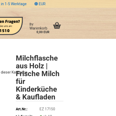
 in 1-5 Werktage
EUR
Ihr
Warenkorb
0,00 EUR
Milchflasche
aus Holz |
Frische Milch
n dieser Kategorie
für
Kinderküche
& Kaufladen
Art.Nr.:
EZ 17150