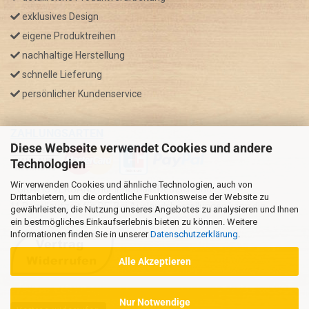
exklusives Design
eigene Produktreihen
nachhaltige Herstellung
schnelle Lieferung
persönlicher Kundenservice
ZAHLUNGSARTEN
Diese Webseite verwendet Cookies und andere
Technologien
Wir verwenden Cookies und ähnliche Technologien, auch von
* GRATIS VERSAND nur innerhalb Deutschland
Drittanbietern, um die ordentliche Funktionsweise der Website zu
** Regellaufzeit für DE, Bei Auslandsbestellungen kann die
gewährleisten, die Nutzung unseres Angebotes zu analysieren und Ihnen
ein bestmögliches Einkaufserlebnis bieten zu können. Weitere
Versandzeit variieren.
Informationen finden Sie in unserer
Datenschutzerklärung
.
Alle Akzeptieren
Nur Notwendige