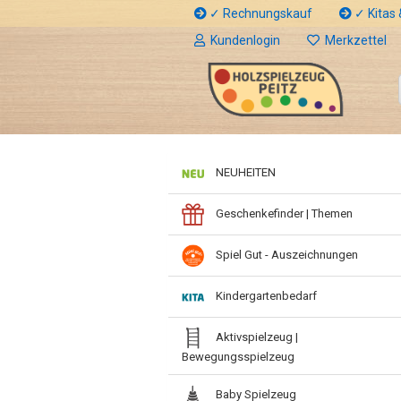
✓ Rechnungskauf
✓ Kitas &
Kundenlogin
Merkzettel
NEUHEITEN
Geschenkefinder | Themen
Spiel Gut - Auszeichnungen
Kindergartenbedarf
Aktivspielzeug |
Bewegungsspielzeug
Baby Spielzeug