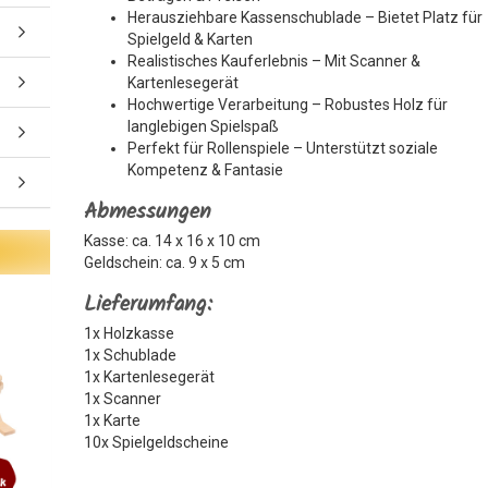
Herausziehbare Kassenschublade – Bietet Platz für
Spielgeld & Karten
Realistisches Kauferlebnis – Mit Scanner &
Kartenlesegerät
Hochwertige Verarbeitung – Robustes Holz für
langlebigen Spielspaß
Perfekt für Rollenspiele – Unterstützt soziale
Kompetenz & Fantasie
Abmessungen
Kasse: ca. 14 x 16 x 10 cm
Geldschein: ca. 9 x 5 cm
Lieferumfang:
1x Holzkasse
1x Schublade
1x Kartenlesegerät
1x Scanner
1x Karte
10x Spielgeldscheine