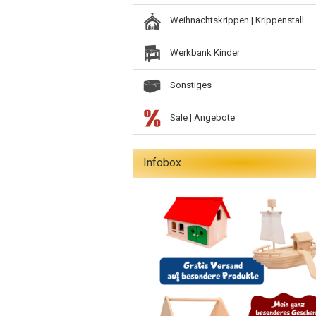
Weihnachtskrippen | Krippenstall
Werkbank Kinder
Sonstiges
Sale | Angebote
Infobox