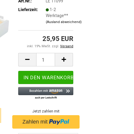
Art.Nr.:
LE 11099
Lieferzeit:
1-2
Werktage**
(Ausland abweichend)
25,95 EUR
inkl. 19% MwSt. zzgl.
Versand
Jetzt zahlen mit