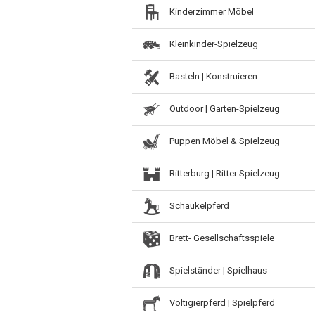
Kinderzimmer Möbel
Kleinkinder-Spielzeug
Basteln | Konstruieren
Outdoor | Garten-Spielzeug
Puppen Möbel & Spielzeug
Ritterburg | Ritter Spielzeug
Schaukelpferd
Brett- Gesellschaftsspiele
Spielständer | Spielhaus
Voltigierpferd | Spielpferd