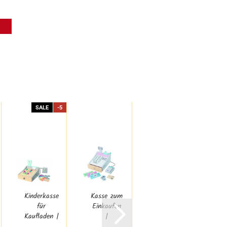
SALE
-5
Kinderkasse
Kasse zum
Euro-Spielgeld für
G
für
Einkaufen
die
Kaufladen |
|
Registrierkassenlade...
Eu
Kasse aus
Ladenkasse