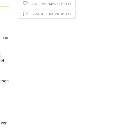
AUF DEN MERKZETTEL
FRAGE ZUM PRODUKT
e aus
t
und
leben
d
e
 von