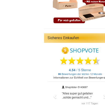
Sicheres Einkaufen