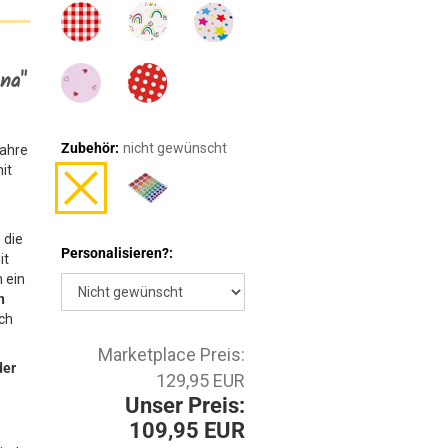
na"
Zubehör:
nicht gewünscht
Jahre
mit
 die
Personalisieren?:
it
 ein
n
ch
Marketplace Preis:
der
129,95 EUR
Unser Preis:
109,95 EUR