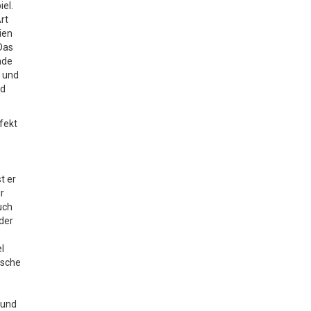
el.
rt
ien
Das
nde
e und
nd
rfekt
st er
r
uch
der
el
ische
 und