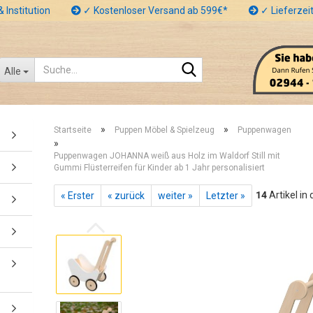
 Institution
✓ Kostenloser Versand ab 599€*
✓ Lieferzeit
Suche...
Alle
»
»
Startseite
Puppen Möbel & Spielzeug
Puppenwagen
»
Puppenwagen JOHANNA weiß aus Holz im Waldorf Still mit
Gummi Flüsterreifen für Kinder ab 1 Jahr personalisiert
14
Artikel in
« Erster
« zurück
weiter »
Letzter »