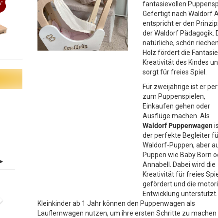
fantasievollen Puppenspi
Gefertigt nach Waldorf A
entspricht er den Prinzip
der Waldorf Pädagogik. 
natürliche, schön rieche
Holz fördert die Fantasi
Kreativität des Kindes u
sorgt für freies Spiel.
Für zweijährige ist er pe
zum Puppenspielen,
Einkaufen gehen oder
Ausflüge machen. Als
Waldorf Puppenwagen
i
der perfekte Begleiter fü
Waldorf-Puppen, aber a
Puppen wie Baby Born o
Annabell. Dabei wird die
Kreativität für freies Spi
gefördert und die motor
Entwicklung unterstützt.
Kleinkinder ab 1 Jahr können den Puppenwagen als
Lauflernwagen nutzen, um ihre ersten Schritte zu machen