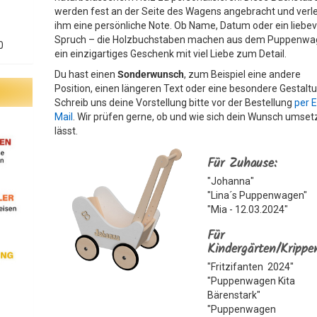
werden fest an der Seite des Wagens angebracht und verl
ihm eine persönliche Note. Ob Name, Datum oder ein liebev
Spruch – die Holzbuchstaben machen aus dem Puppenw
0
ein einzigartiges Geschenk mit viel Liebe zum Detail.
Du hast einen
Sonderwunsch
, zum Beispiel eine andere
Position, einen längeren Text oder eine besondere Gestalt
Schreib uns deine Vorstellung bitte vor der Bestellung
per E
Mail
. Wir prüfen gerne, ob und wie sich dein Wunsch umse
lässt.
Für Zuhause:
"Johanna"
"Lina´s Puppenwagen"
"Mia - 12.03.2024"
Für
Kindergärten/Krippe
"Fritzifanten 2024"
"Puppenwagen Kita
Bärenstark"
"Puppenwagen