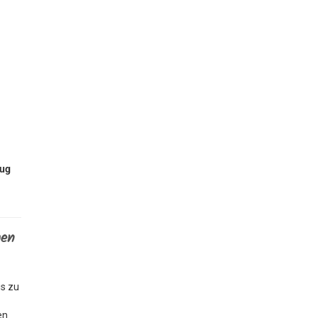
zug
men
is zu
en