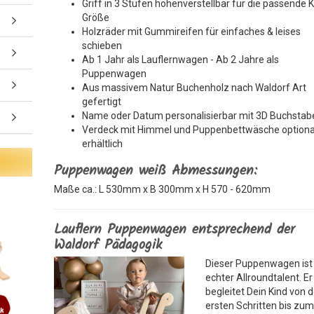
Griff in 3 Stufen höhenverstellbar für die passende 
Größe
Holzräder mit Gummireifen für einfaches & leises
schieben
Ab 1 Jahr als Lauflernwagen - Ab 2 Jahre als
Puppenwagen
Aus massivem Natur Buchenholz nach Waldorf Art
gefertigt
Name oder Datum personalisierbar mit 3D Buchstab
Verdeck mit Himmel und Puppenbettwäsche optiona
erhältlich
Puppenwagen weiß Abmessungen:
Maße ca.: L 530mm x B 300mm x H 570 - 620mm
Lauflern Puppenwagen entsprechend der
Waldorf Pädagogik
Dieser Puppenwagen ist 
echter Allroundtalent. Er
begleitet Dein Kind von 
ersten Schritten bis zum