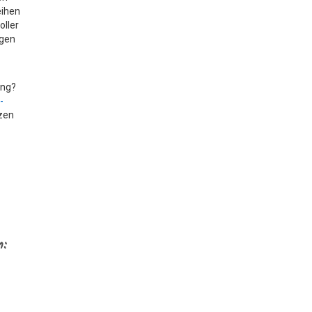
eihen
oller
agen
ung?
-
tzen
n: