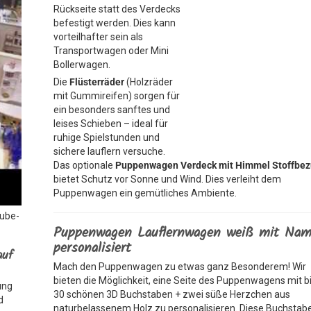
Rückseite statt des Verdecks
befestigt werden. Dies kann
vorteilhafter sein als
Transportwagen oder Mini
Bollerwagen.
Die
Flüsterräder
(Holzräder
mit Gummireifen) sorgen für
ein besonders sanftes und
leises Schieben – ideal für
ruhige Spielstunden und
sichere lauflern versuche.
Das optionale
Puppenwagen Verdeck mit Himmel Stoffbe
bietet Schutz vor Sonne und Wind. Dies verleiht dem
Puppenwagen ein gemütliches Ambiente.
Tube-
Puppenwagen Lauflernwagen weiß mit Na
personalisiert
auf
Mach den Puppenwagen zu etwas ganz Besonderem! Wir
bieten die Möglichkeit, eine Seite des Puppenwagens mit b
ung
30 schönen 3D Buchstaben + zwei süße Herzchen aus
d
naturbelassenem Holz zu personalisieren. Diese Buchstab