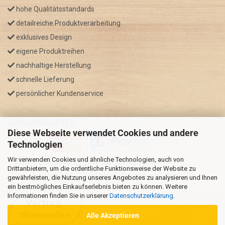
hohe Qualitätsstandards
detailreiche Produktverarbeitung
exklusives Design
eigene Produktreihen
nachhaltige Herstellung
schnelle Lieferung
persönlicher Kundenservice
ZAHLUNGSARTEN
Diese Webseite verwendet Cookies und andere
Technologien
Wir verwenden Cookies und ähnliche Technologien, auch von
* GRATIS VERSAND nur innerhalb Deutschland
Drittanbietern, um die ordentliche Funktionsweise der Website zu
** Regellaufzeit für DE, Bei Auslandsbestellungen kann die
gewährleisten, die Nutzung unseres Angebotes zu analysieren und Ihnen
ein bestmögliches Einkaufserlebnis bieten zu können. Weitere
Versandzeit variieren.
Informationen finden Sie in unserer
Datenschutzerklärung
.
Alle Akzeptieren