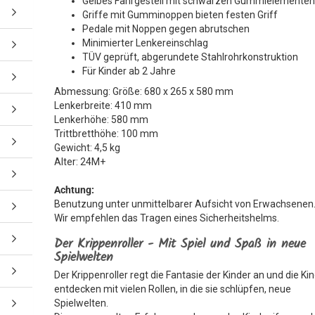
Gelbes Fahrgestell mit schwarzen Gummielemente
Griffe mit Gumminoppen bieten festen Griff
Pedale mit Noppen gegen abrutschen
Minimierter Lenkereinschlag
TÜV geprüft, abgerundete Stahlrohrkonstruktion
Für Kinder ab 2 Jahre
Abmessung: Größe: 680 x 265 x 580 mm
Lenkerbreite: 410 mm
Lenkerhöhe: 580 mm
Trittbretthöhe: 100 mm
Gewicht: 4,5 kg
Alter: 24M+
Achtung:
Benutzung unter unmittelbarer Aufsicht von Erwachsenen
Wir empfehlen das Tragen eines Sicherheitshelms.
Der Krippenroller - Mit Spiel und Spaß in neue
Spielwelten
Der Krippenroller regt die Fantasie der Kinder an und die Ki
entdecken mit vielen Rollen, in die sie schlüpfen, neue
Spielwelten.