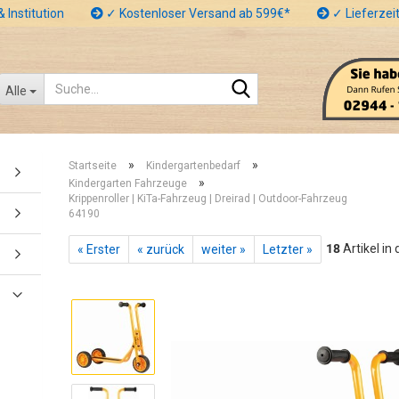
 Institution
✓ Kostenloser Versand ab 599€*
✓ Lieferzeit
Suche...
Alle
»
»
Startseite
Kindergartenbedarf
»
Kindergarten Fahrzeuge
Krippenroller | KiTa-Fahrzeug | Dreirad | Outdoor-Fahrzeug
64190
18
Artikel in
« Erster
« zurück
weiter »
Letzter »