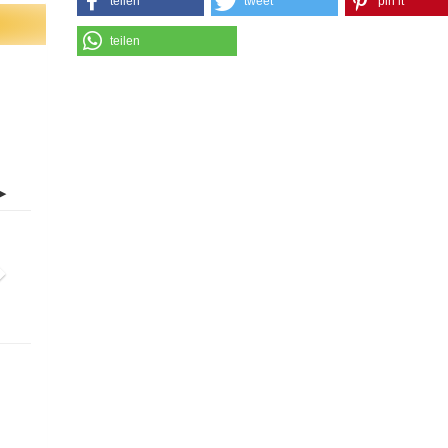
teilen
tweet
pin it
teilen