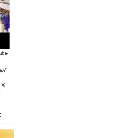
Tube-
auf
ung
d
0