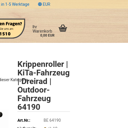
 in 1-5 Werktage
EUR
Ihr
Warenkorb
0,00 EUR
Krippenroller |
KiTa-Fahrzeug
| Dreirad |
 dieser Kategorie
Outdoor-
Fahrzeug
64190
Art.Nr.:
BE 64190