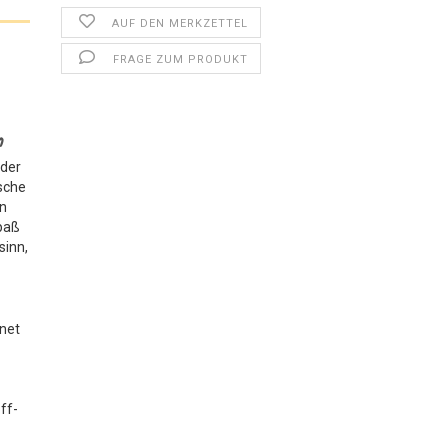
AUF DEN MERKZETTEL
FRAGE ZUM PRODUKT
n
nder
ische
en
Spaß
sinn,
gnet
.
ff-