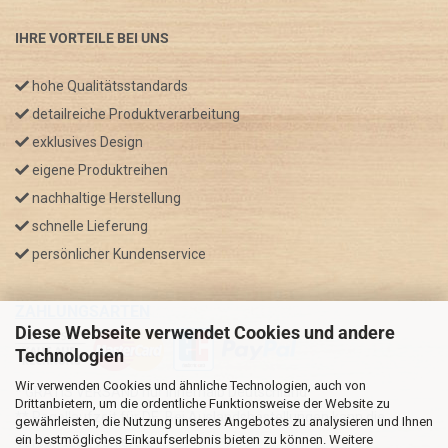
IHRE VORTEILE BEI UNS
hohe Qualitätsstandards
detailreiche Produktverarbeitung
exklusives Design
eigene Produktreihen
nachhaltige Herstellung
schnelle Lieferung
persönlicher Kundenservice
ZAHLUNGSARTEN
Diese Webseite verwendet Cookies und andere
Technologien
Wir verwenden Cookies und ähnliche Technologien, auch von
* GRATIS VERSAND nur innerhalb Deutschland
Drittanbietern, um die ordentliche Funktionsweise der Website zu
** Regellaufzeit für DE, Bei Auslandsbestellungen kann die
gewährleisten, die Nutzung unseres Angebotes zu analysieren und Ihnen
ein bestmögliches Einkaufserlebnis bieten zu können. Weitere
Versandzeit variieren.