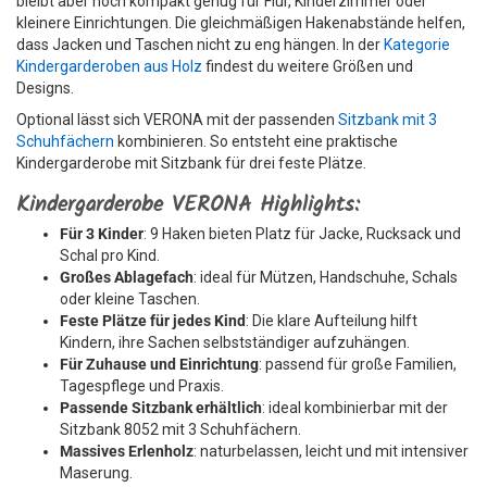
bleibt aber noch kompakt genug für Flur, Kinderzimmer oder
kleinere Einrichtungen. Die gleichmäßigen Hakenabstände helfen,
dass Jacken und Taschen nicht zu eng hängen. In der
Kategorie
Kindergarderoben aus Holz
findest du weitere Größen und
Designs.
Optional lässt sich VERONA mit der passenden
Sitzbank mit 3
Schuhfächern
kombinieren. So entsteht eine praktische
Kindergarderobe mit Sitzbank für drei feste Plätze.
Kindergarderobe VERONA Highlights:
Für 3 Kinder
: 9 Haken bieten Platz für Jacke, Rucksack und
Schal pro Kind.
Großes Ablagefach
: ideal für Mützen, Handschuhe, Schals
oder kleine Taschen.
Feste Plätze für jedes Kind
: Die klare Aufteilung hilft
Kindern, ihre Sachen selbstständiger aufzuhängen.
Für Zuhause und Einrichtung
: passend für große Familien,
Tagespflege und Praxis.
Passende Sitzbank erhältlich
: ideal kombinierbar mit der
Sitzbank 8052 mit 3 Schuhfächern.
Massives Erlenholz
: naturbelassen, leicht und mit intensiver
Maserung.