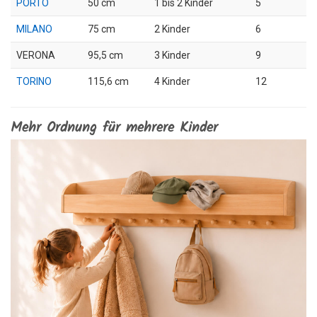
PORTO
50 cm
1 bis 2 Kinder
5
MILANO
75 cm
2 Kinder
6
VERONA
95,5 cm
3 Kinder
9
TORINO
115,6 cm
4 Kinder
12
Mehr Ordnung für mehrere Kinder