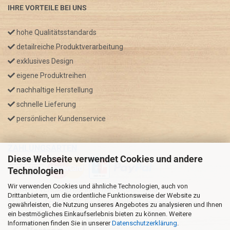
IHRE VORTEILE BEI UNS
hohe Qualitätsstandards
detailreiche Produktverarbeitung
exklusives Design
eigene Produktreihen
nachhaltige Herstellung
schnelle Lieferung
persönlicher Kundenservice
ZAHLUNGSARTEN
Diese Webseite verwendet Cookies und andere
Technologien
Wir verwenden Cookies und ähnliche Technologien, auch von
* GRATIS VERSAND nur innerhalb Deutschland
Drittanbietern, um die ordentliche Funktionsweise der Website zu
** Regellaufzeit für DE, Bei Auslandsbestellungen kann die
gewährleisten, die Nutzung unseres Angebotes zu analysieren und Ihnen
ein bestmögliches Einkaufserlebnis bieten zu können. Weitere
Versandzeit variieren.
Informationen finden Sie in unserer
Datenschutzerklärung
.