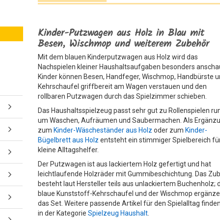
Kinder-Putzwagen aus Holz in Blau mit
Besen, Wischmop und weiterem Zubehör
Mit dem blauen Kinderputzwagen aus Holz wird das
Nachspielen kleiner Haushaltsaufgaben besonders anschau
Kinder können Besen, Handfeger, Wischmop, Handbürste 
Kehrschaufel griffbereit am Wagen verstauen und den
rollbaren Putzwagen durch das Spielzimmer schieben.
Das Haushaltsspielzeug passt sehr gut zu Rollenspielen ru
um Waschen, Aufräumen und Saubermachen. Als Ergänz
zum
Kinder-Wäscheständer aus Holz
oder zum
Kinder-
Bügelbrett aus Holz
entsteht ein stimmiger Spielbereich fü
kleine Alltagshelfer.
Der Putzwagen ist aus lackiertem Holz gefertigt und hat
leichtlaufende Holzräder mit Gummibeschichtung. Das Zu
besteht laut Hersteller teils aus unlackiertem Buchenholz; 
blaue Kunststoff-Kehrschaufel und der Wischmop ergänz
das Set. Weitere passende Artikel für den Spielalltag finde
in der Kategorie
Spielzeug Haushalt
.