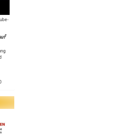
Tube-
auf
ung
d
0