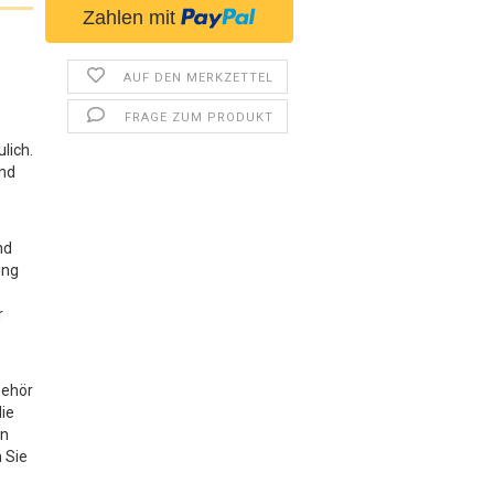
AUF DEN MERKZETTEL
FRAGE ZUM PRODUKT
lich.
und
nd
ung
r
behör
die
en
n Sie