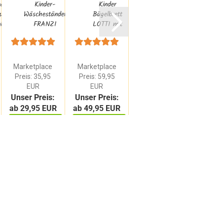
aschine
Kinder-
Kinder
Kinder-
us
Wäscheständer
Bügelbrett
Spielzeug
W
z...
FRANZI
LOTTI mit
Waschzuber
klappbar mit...
Bügeleisen
Waschmittel
platzsparend...
Tanner...
Marketplace
Marketplace
Preis: 35,95
Preis: 59,95
11,95 EUR
11,
EUR
EUR
Unser Preis:
Unser Preis:
ab 29,95 EUR
ab 49,95 EUR
ZUM ARTIKEL
ZUM ARTIKEL
WARENKORB
WAR