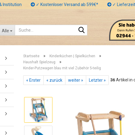
 Institution
✓ Kostenloser Versand ab 599€*
✓ Lieferzeit
Suche...
Alle
»
»
Startseite
Kinderküchen | Spielküchen
»
Haushalt Spielzeug
Kinder-Putzwagen blau mit viel Zubehör 5-teilig
36
Artikel in
« Erster
« zurück
weiter »
Letzter »