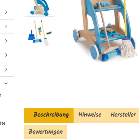
n
Beschreibung
Hinweise
Hersteller
äte
Bewertungen