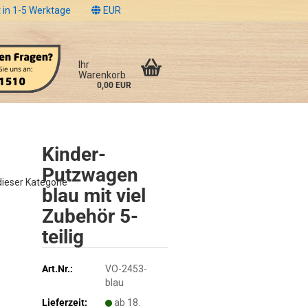
 in 1-5 Werktage
EUR
Ihr
Warenkorb
0,00 EUR
Kinder-
Putzwagen
 dieser Kategorie
blau mit viel
Zubehör 5-
teilig
Art.Nr.:
VO-2453-
blau
Lieferzeit:
ab 18.