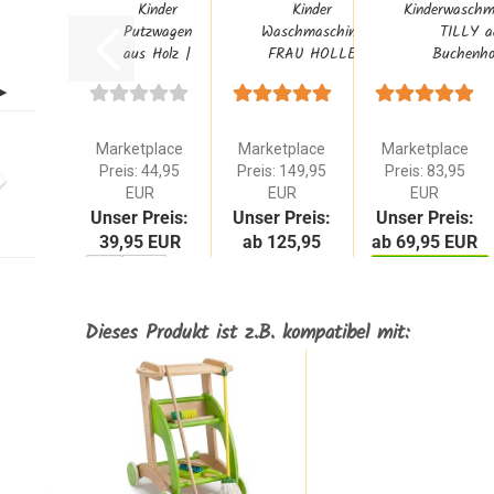
Kinder
Kinder
Kinderwaschm
Putzwagen
Waschmaschine
TILLY a
aus Holz |
FRAU HOLLE
Buchenhol
grüner
weiß mit...
Spielzeug-
Putzwagen...
Marketplace
Marketplace
Marketplace
Preis: 44,95
Preis: 149,95
Preis: 83,95
EUR
EUR
EUR
Unser Preis:
Unser Preis:
Unser Preis:
39,95 EUR
ab 125,95
ab 69,95 EUR
EUR
ZUM ARTIKEL
ZUM ARTIKEL
Dieses Produkt ist z.B. kompatibel mit:
WARENKORB