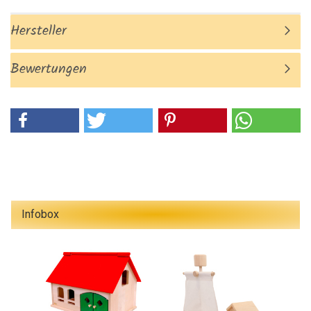
Hersteller
Bewertungen
Infobox