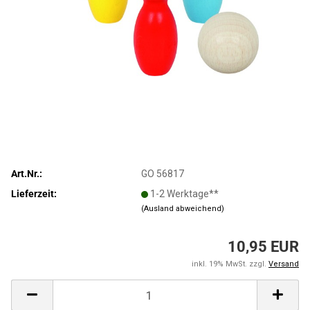
Art.Nr.:
GO 56817
Lieferzeit:
1-2 Werktage**
(Ausland abweichend)
10,95 EUR
inkl. 19% MwSt. zzgl.
Versand