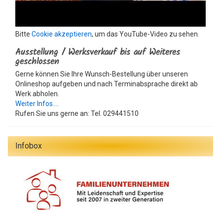
Bitte
Cookie akzeptieren
, um das YouTube-Video zu sehen.
Ausstellung / Werksverkauf bis auf Weiteres
geschlossen
Gerne können Sie Ihre Wunsch-Bestellung über unseren
Onlineshop aufgeben und nach Terminabsprache direkt ab
Werk abholen.
Weiter Infos....
Rufen Sie uns gerne an: Tel. 029441510
Infobox