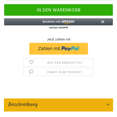
Jetzt zahlen mit
AUF DEN MERKZETTEL
FRAGE ZUM PRODUKT
Beschreibung