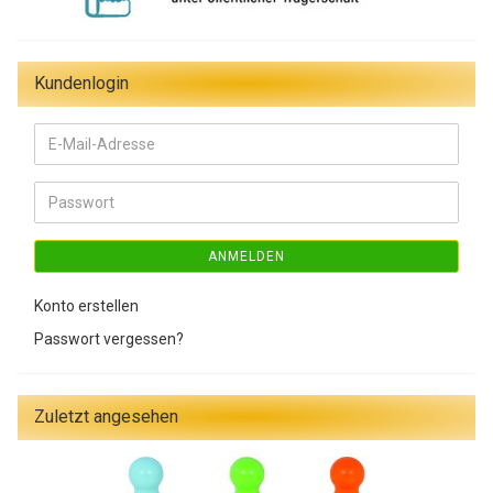
Kundenlogin
E-
Mail-
Adresse
Passwort
ANMELDEN
Konto erstellen
Passwort vergessen?
Zuletzt angesehen