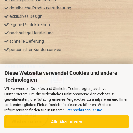
detailreiche Produktverarbeitung
exklusives Design
eigene Produktreihen
nachhaltige Herstellung
schnelle Lieferung
persönlicher Kundenservice
ZAHLUNGSARTEN
Diese Webseite verwendet Cookies und andere
Technologien
Wir verwenden Cookies und ähnliche Technologien, auch von
* GRATIS VERSAND nur innerhalb Deutschland
Drittanbietern, um die ordentliche Funktionsweise der Website zu
** Regellaufzeit für DE, Bei Auslandsbestellungen kann die
gewährleisten, die Nutzung unseres Angebotes zu analysieren und Ihnen
ein bestmögliches Einkaufserlebnis bieten zu können. Weitere
Versandzeit variieren.
Informationen finden Sie in unserer
Datenschutzerklärung
.
Alle Akzeptieren