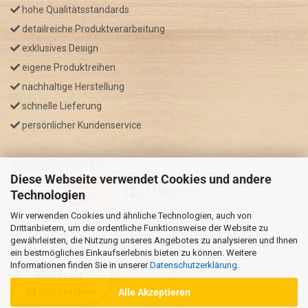
hohe Qualitätsstandards
detailreiche Produktverarbeitung
exklusives Design
eigene Produktreihen
nachhaltige Herstellung
schnelle Lieferung
persönlicher Kundenservice
ZAHLUNGSARTEN
Diese Webseite verwendet Cookies und andere
Technologien
Wir verwenden Cookies und ähnliche Technologien, auch von
* GRATIS VERSAND nur innerhalb Deutschland
Drittanbietern, um die ordentliche Funktionsweise der Website zu
** Regellaufzeit für DE, Bei Auslandsbestellungen kann die
gewährleisten, die Nutzung unseres Angebotes zu analysieren und Ihnen
ein bestmögliches Einkaufserlebnis bieten zu können. Weitere
Versandzeit variieren.
Informationen finden Sie in unserer
Datenschutzerklärung
.
Alle Akzeptieren