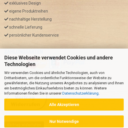
exklusives Design
eigene Produktreihen
nachhaltige Herstellung
schnelle Lieferung
persönlicher Kundenservice
ZAHLUNGSARTEN
Diese Webseite verwendet Cookies und andere
Technologien
Wir verwenden Cookies und ähnliche Technologien, auch von
* GRATIS VERSAND nur innerhalb Deutschland
Drittanbietern, um die ordentliche Funktionsweise der Website zu
** Regellaufzeit für DE, Bei Auslandsbestellungen kann die
gewährleisten, die Nutzung unseres Angebotes zu analysieren und Ihnen
ein bestmögliches Einkaufserlebnis bieten zu können. Weitere
Versandzeit variieren.
Informationen finden Sie in unserer
Datenschutzerklärung
.
Alle Akzeptieren
Nur Notwendige
Vertrag widerrufen