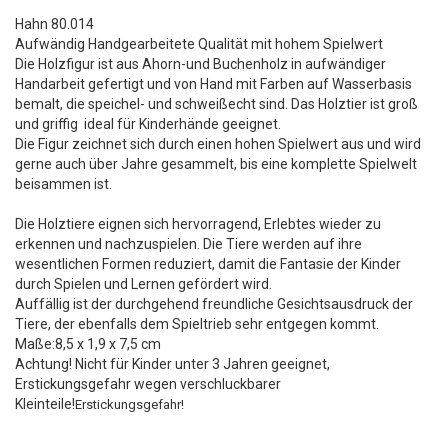
Hahn 80.014
Aufwändig Handgearbeitete Qualität mit hohem Spielwert
Die Holzfigur ist aus Ahorn-und Buchenholz in aufwändiger
Handarbeit gefertigt und von Hand mit Farben auf Wasserbasis
bemalt, die speichel- und schweißecht sind. Das Holztier ist groß
und griffig ideal für Kinderhände geeignet.
Die Figur zeichnet sich durch einen hohen Spielwert aus und wird
gerne auch über Jahre gesammelt, bis eine komplette Spielwelt
beisammen ist.
Die Holztiere eignen sich hervorragend, Erlebtes wieder zu
erkennen und nachzuspielen. Die Tiere werden auf ihre
wesentlichen Formen reduziert, damit die Fantasie der Kinder
durch Spielen und Lernen gefördert wird.
Auffällig ist der durchgehend freundliche Gesichtsausdruck der
Tiere, der ebenfalls dem Spieltrieb sehr entgegen kommt.
Maße:8,5 x 1,9 x 7,5 cm
Achtung! Nicht für Kinder unter 3 Jahren geeignet,
Erstickungsgefahr wegen verschluckbarer
Kleinteile!
Erstickungsgefahr!