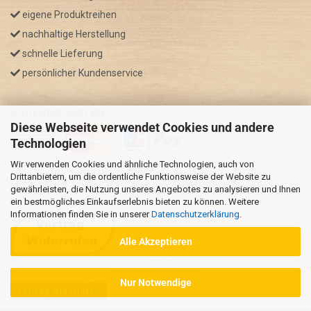
eigene Produktreihen
nachhaltige Herstellung
schnelle Lieferung
persönlicher Kundenservice
ZAHLUNGSARTEN
Diese Webseite verwendet Cookies und andere
Technologien
Wir verwenden Cookies und ähnliche Technologien, auch von
* GRATIS VERSAND nur innerhalb Deutschland
Drittanbietern, um die ordentliche Funktionsweise der Website zu
** Regellaufzeit für DE, Bei Auslandsbestellungen kann die
gewährleisten, die Nutzung unseres Angebotes zu analysieren und Ihnen
ein bestmögliches Einkaufserlebnis bieten zu können. Weitere
Versandzeit variieren.
Informationen finden Sie in unserer
Datenschutzerklärung
.
Alle Akzeptieren
Nur Notwendige
Vertrag widerrufen