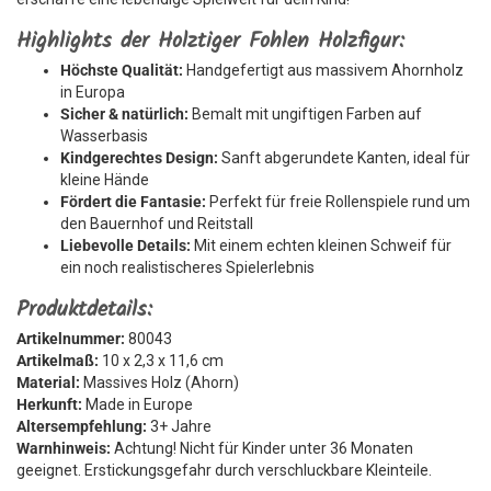
Highlights der Holztiger Fohlen Holzfigur:
Höchste Qualität:
Handgefertigt aus massivem Ahornholz
in Europa
Sicher & natürlich:
Bemalt mit ungiftigen Farben auf
Wasserbasis
Kindgerechtes Design:
Sanft abgerundete Kanten, ideal für
kleine Hände
Fördert die Fantasie:
Perfekt für freie Rollenspiele rund um
den Bauernhof und Reitstall
Liebevolle Details:
Mit einem echten kleinen Schweif für
ein noch realistischeres Spielerlebnis
Produktdetails:
Artikelnummer:
80043
Artikelmaß:
10 x 2,3 x 11,6 cm
Material:
Massives Holz (Ahorn)
Herkunft:
Made in Europe
Altersempfehlung:
3+ Jahre
Warnhinweis:
Achtung! Nicht für Kinder unter 36 Monaten
geeignet. Erstickungsgefahr durch verschluckbare Kleinteile.