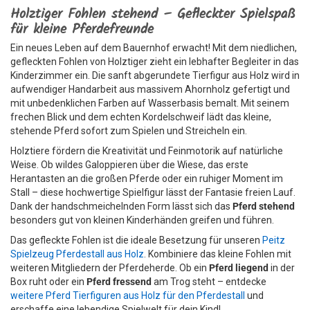
Holztiger Fohlen stehend – Gefleckter Spielspaß
für kleine Pferdefreunde
Ein neues Leben auf dem Bauernhof erwacht! Mit dem niedlichen,
gefleckten Fohlen von Holztiger zieht ein lebhafter Begleiter in das
Kinderzimmer ein. Die sanft abgerundete Tierfigur aus Holz wird in
aufwendiger Handarbeit aus massivem Ahornholz gefertigt und
mit unbedenklichen Farben auf Wasserbasis bemalt. Mit seinem
frechen Blick und dem echten Kordelschweif lädt das kleine,
stehende Pferd sofort zum Spielen und Streicheln ein.
Holztiere fördern die Kreativität und Feinmotorik auf natürliche
Weise. Ob wildes Galoppieren über die Wiese, das erste
Herantasten an die großen Pferde oder ein ruhiger Moment im
Stall – diese hochwertige Spielfigur lässt der Fantasie freien Lauf.
Dank der handschmeichelnden Form lässt sich das
Pferd stehend
besonders gut von kleinen Kinderhänden greifen und führen.
Das gefleckte Fohlen ist die ideale Besetzung für unseren
Peitz
Spielzeug Pferdestall aus Holz
. Kombiniere das kleine Fohlen mit
weiteren Mitgliedern der Pferdeherde. Ob ein
Pferd liegend
in der
Box ruht oder ein
Pferd fressend
am Trog steht – entdecke
weitere Pferd Tierfiguren aus Holz für den Pferdestall
und
erschaffe eine lebendige Spielwelt für dein Kind!