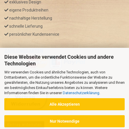
exklusives Design
eigene Produktreihen
nachhaltige Herstellung
schnelle Lieferung
persönlicher Kundenservice
ZAHLUNGSARTEN
Diese Webseite verwendet Cookies und andere
Technologien
Wir verwenden Cookies und ähnliche Technologien, auch von
* GRATIS VERSAND nur innerhalb Deutschland
Drittanbietern, um die ordentliche Funktionsweise der Website zu
** Regellaufzeit für DE, Bei Auslandsbestellungen kann die
gewährleisten, die Nutzung unseres Angebotes zu analysieren und Ihnen
ein bestmögliches Einkaufserlebnis bieten zu können. Weitere
Versandzeit variieren.
Informationen finden Sie in unserer
Datenschutzerklärung
.
Alle Akzeptieren
Nur Notwendige
Vertrag widerrufen