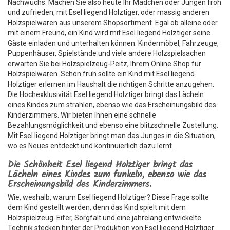
Nachwuchs. Machen Sie also heute Ihr Mädchen oder Jungen froh
und zufrieden, mit Esel liegend Holztiger, oder massig anderen
Holzspielwaren aus unserem Shopsortiment. Egal ob alleine oder
mit einem Freund, ein Kind wird mit Esel liegend Holztiger seine
Gäste einladen und unterhalten können. Kindermöbel, Fahrzeuge,
Puppenhäuser, Spielstände und viele andere Holzspielsachen
erwarten Sie bei Holzspielzeug-Peitz, Ihrem Online Shop für
Holzspielwaren. Schon früh sollte ein Kind mit Esel liegend
Holztiger erlernen im Haushalt die richtigen Schritte anzugehen.
Die Hochexklusivität Esel liegend Holztiger bringt das Lächeln
eines Kindes zum strahlen, ebenso wie das Erscheinungsbild des
Kinderzimmers. Wir bieten Ihnen eine schnelle
Bezahlungsmöglichkeit und ebenso eine blitzschnelle Zustellung.
Mit Esel liegend Holztiger bringt man das Junges in die Situation,
wo es Neues entdeckt und kontinuierlich dazu lernt.
Die Schönheit Esel liegend Holztiger bringt das
Lächeln eines Kindes zum funkeln, ebenso wie das
Erscheinungsbild des Kinderzimmers.
Wie, weshalb, warum Esel liegend Holztiger? Diese Frage sollte
dem Kind gestellt werden, denn das Kind spielt mit dem
Holzspielzeug. Eifer, Sorgfalt und eine jahrelang entwickelte
Technik stecken hinter der Produktion von Esel liegend Holztiger