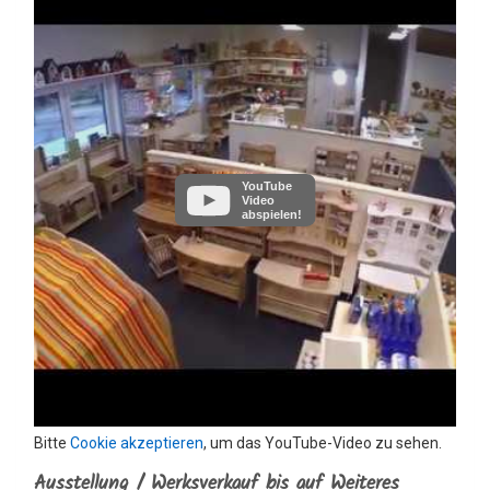
YouTube
Video
abspielen!
Bitte
Cookie akzeptieren
, um das YouTube-Video zu sehen.
Ausstellung / Werksverkauf bis auf Weiteres