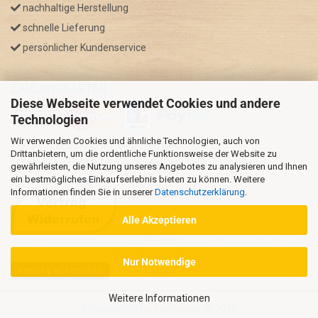
nachhaltige Herstellung
schnelle Lieferung
persönlicher Kundenservice
ZAHLUNGSARTEN
Diese Webseite verwendet Cookies und andere
Technologien
Wir verwenden Cookies und ähnliche Technologien, auch von
* GRATIS VERSAND nur innerhalb Deutschland
Drittanbietern, um die ordentliche Funktionsweise der Website zu
** Regellaufzeit für DE, Bei Auslandsbestellungen kann die
gewährleisten, die Nutzung unseres Angebotes zu analysieren und Ihnen
ein bestmögliches Einkaufserlebnis bieten zu können. Weitere
Versandzeit variieren.
Informationen finden Sie in unserer
Datenschutzerklärung
.
Alle Akzeptieren
Nur Notwendige
Vertrag widerrufen
Weitere Informationen
Shopsystem
by Gambio.de © 2026