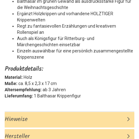
Balthasar im grünen Gewand als ausdrucksstarke Figur für
die Weihnachtsgeschichte
Ergänzt Holzkrippen und vorhandene HOLZTIGER
Krippenwelten
Regt zu fantasievollen Erzählungen und kreativem
Rollenspiel an
Auch als Königsfigur für Ritterburg- und
Märchengeschichten einsetzbar
Einzeln auswählbar für eine persönlich zusammengestellte
Krippenszene
Produktdetails:
Material:
Holz
Maße:
ca. 8,5 x 2,3 x 17 cm
Altersempfehlung:
ab 3 Jahren
Lieferumfang:
1 Balthasar Krippenfigur
Hinweise
Hersteller