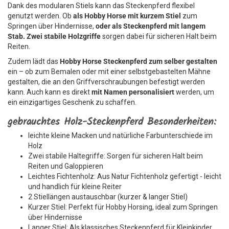
Dank des modularen Stiels kann das Steckenpferd flexibel
genutzt werden. Ob
als Hobby Horse mit kurzem Stiel
zum
Springen über Hindernisse,
oder als Steckenpferd mit langem
Stab.
Zwei stabile Holzgriffe
sorgen dabei für sicheren Halt beim
Reiten.
Zudem lädt das
Hobby Horse Steckenpferd zum selber gestalten
ein – ob zum Bemalen oder mit einer selbstgebastelten Mähne
gestalten, die an den Griffverschraubungen befestigt werden
kann. Auch kann es direkt
mit Namen personalisiert
werden, um
ein einzigartiges Geschenk zu schaffen.
gebrauchtes Holz-Steckenpferd Besonderheiten:
leichte kleine Macken und natürliche Farbunterschiede im
Holz
Zwei stabile Haltegriffe: Sorgen für sicheren Halt beim
Reiten und Galoppieren
Leichtes Fichtenholz: Aus Natur Fichtenholz gefertigt - leicht
und handlich für kleine Reiter
2 Stiellängen austauschbar (kurzer & langer Stiel)
Kurzer Stiel: Perfekt für Hobby Horsing, ideal zum Springen
über Hindernisse
Langer Stiel: Als klassisches Steckenpferd für Kleinkinder