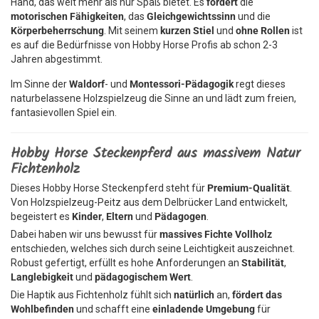
Hand, das weit mehr als nur Spaß bietet. Es
fördert
die
motorischen Fähigkeiten
, das
Gleichgewichtssinn
und die
Körperbeherrschung
. Mit seinem
kurzen Stiel
und
ohne Rollen
ist
es auf die Bedürfnisse von Hobby Horse Profis ab schon 2-3
Jahren abgestimmt.
Im Sinne der
Waldorf
- und
Montessori-Pädagogik
regt dieses
naturbelassene Holzspielzeug die Sinne an und lädt zum freien,
fantasievollen Spiel ein.
Hobby Horse Steckenpferd aus massivem Natur
Fichtenholz
Dieses Hobby Horse Steckenpferd steht für
Premium-Qualität
.
Von Holzspielzeug-Peitz aus dem Delbrücker Land entwickelt,
begeistert es
Kinder
,
Eltern
und
Pädagogen
.
Dabei haben wir uns bewusst für
massives Fichte Vollholz
entschieden, welches sich durch seine Leichtigkeit auszeichnet.
Robust gefertigt, erfüllt es hohe Anforderungen an
Stabilität
,
Langlebigkeit
und
pädagogischem Wert
.
Die Haptik aus Fichtenholz fühlt sich
natürlich
an,
fördert das
Wohlbefinden
und schafft eine
einladende Umgebung
für