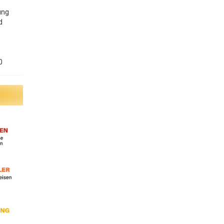
ung
d
0