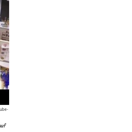
Tube-
auf