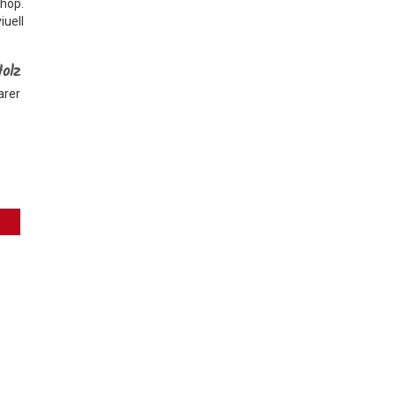
Shop.
iuell
Holz
arer