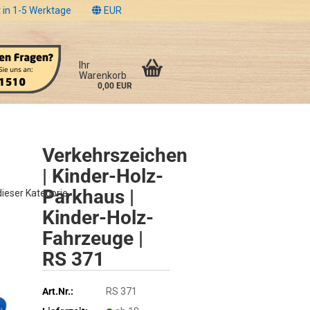
 in 1-5 Werktage
EUR
Ihr
Warenkorb
0,00 EUR
Verkehrszeichen
| Kinder-Holz-
Parkhaus |
 dieser Kategorie
Kinder-Holz-
Fahrzeuge |
RS 371
Art.Nr.:
RS 371