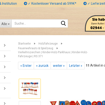
 Institution
✓ Kostenloser Versand ab 599€*
✓ Lieferzeit
Suche...
Alle
»
»
Startseite
Holzfahrzeuge
»
Feuerwehrauto & Spielzeug
Verkehrszeichen | Kinder-Holz-Parkhaus | Kinder-Holz-
Fahrzeuge | RS 371
11
Artikel in
« Erster
« zurück
weiter »
Letzter »