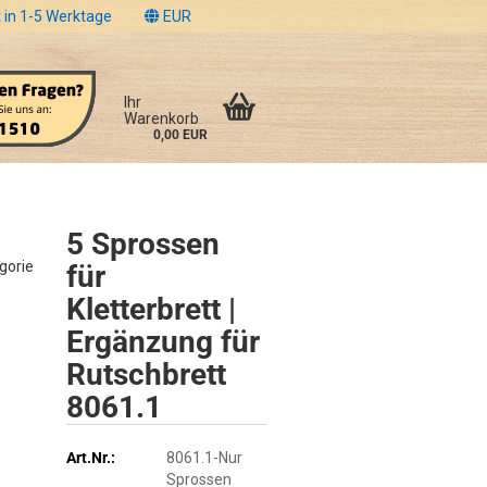
 in 1-5 Werktage
EUR
Ihr
Warenkorb
0,00 EUR
5 Sprossen
egorie
für
Kletterbrett |
Ergänzung für
Rutschbrett
8061.1
Art.Nr.:
8061.1-Nur
Sprossen