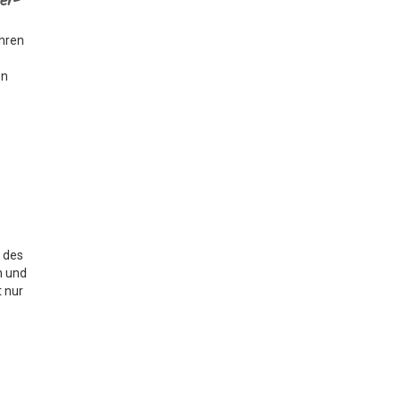
er-
ahren
en
g des
n und
t nur