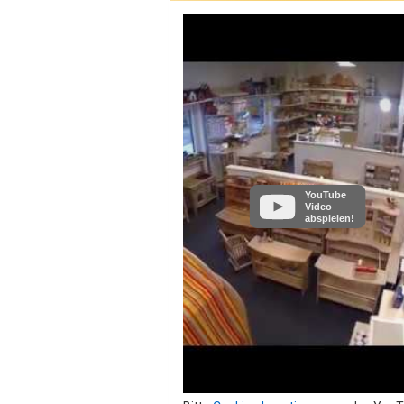
YouTube
Video
abspielen!