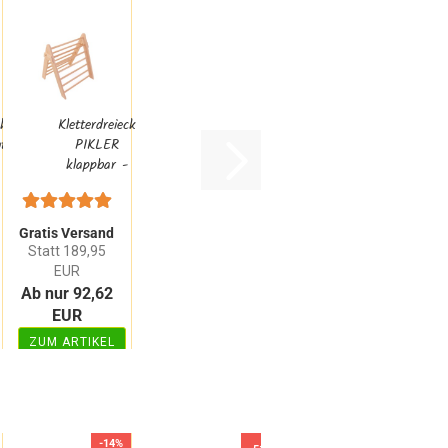
ck
Kletterdreieck
t
PIKLER
klappbar -
k...
Sprossendreieck...
Gratis Versand
Statt 189,95
EUR
Ab nur 92,62
EUR
ZUM ARTIKEL
GRATIS
-14%