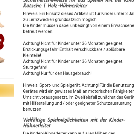
Sicherheitshinweise für das Spielen mit der Kind
Rutsche | Holz-Hühnerleiter
Hinweis: Ein Einsatz dieses Artikels ist für Kinder unter 3 J
zu Lernzwecken grundsätzlich möglich.
Die Kinder müssen dabei unbedingt von einem Erwachsen
betreut werden.
Achtung! Nicht für Kinder unter 36 Monaten geeignet.
Erstickungsgefahr! Enthält verschluckbare / ablösbare
Kleinteile!
Achtung! Nicht für Kinder unter 36 Monaten geeignet.
Sturzgefahr!
Achtung! Nur für den Hausgebrauch!
Hinweis: Sport- und Spielgerät. Achtung! Für die Benutzun
Gerätes wird ein gewisses Maß an motorischen Fähigkeite
Umsicht vorausgesetzt. Im Zweifelsfall zunächst das Gerä
mit Hilfestellung und / oder geeigneter Schutzausrüstung
benutzen
Vielfältige Spielmöglichkeiten mit der Kinder-
Hühnerleiter
Die Kinder-Hühnerleiter kann auf allen Höhen des