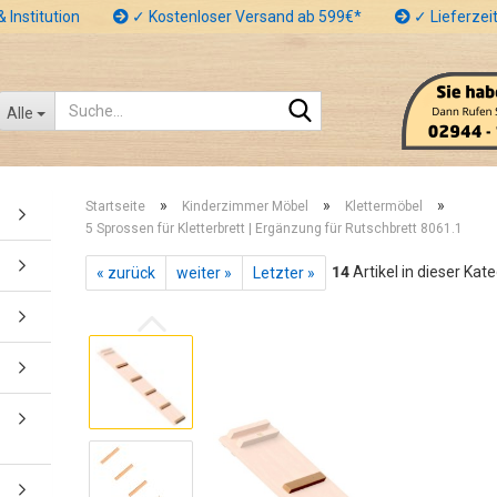
 Institution
✓ Kostenloser Versand ab 599€*
✓ Lieferzeit
Suche...
Alle
»
»
»
Startseite
Kinderzimmer Möbel
Klettermöbel
5 Sprossen für Kletterbrett | Ergänzung für Rutschbrett 8061.1
14
Artikel in dieser Kat
« zurück
weiter »
Letzter »