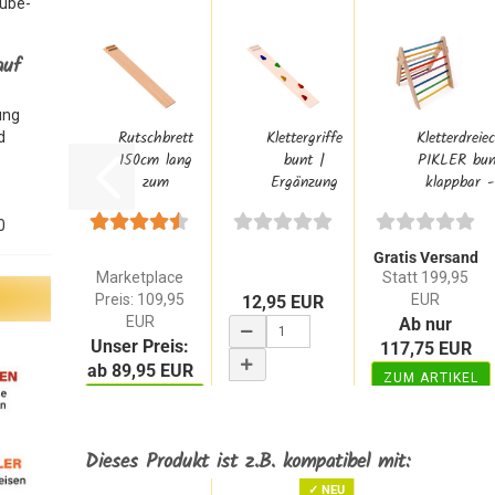
Tube-
auf
ung
Rutschbrett
Klettergriffe
Kletterdreie
d
150cm lang
bunt |
PIKLER bun
zum
Ergänzung
klappbar -
einhängen
für
Sprossendreiec
für...
Rutschbrett...
0
Gratis Versand
Marketplace
Statt 199,95
Preis: 109,95
EUR
12,95 EUR
EUR
Ab nur
Unser Preis:
117,75 EUR
ab 89,95 EUR
ZUM ARTIKEL
ZUM ARTIKEL
WARENKORB
Dieses Produkt ist z.B. kompatibel mit:
✓ NEU