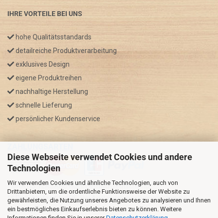
IHRE VORTEILE BEI UNS
hohe Qualitätsstandards
detailreiche Produktverarbeitung
exklusives Design
eigene Produktreihen
nachhaltige Herstellung
schnelle Lieferung
persönlicher Kundenservice
ZAHLUNGSARTEN
Diese Webseite verwendet Cookies und andere
Technologien
Wir verwenden Cookies und ähnliche Technologien, auch von
* GRATIS VERSAND nur innerhalb Deutschland
Drittanbietern, um die ordentliche Funktionsweise der Website zu
** Regellaufzeit für DE, Bei Auslandsbestellungen kann die
gewährleisten, die Nutzung unseres Angebotes zu analysieren und Ihnen
ein bestmögliches Einkaufserlebnis bieten zu können. Weitere
Versandzeit variieren.
Informationen finden Sie in unserer
Datenschutzerklärung
.