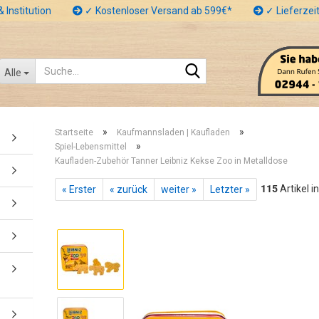
 Institution
✓ Kostenloser Versand ab 599€*
✓ Lieferzeit
Suche...
Alle
»
»
Startseite
Kaufmannsladen | Kaufladen
»
Spiel-Lebensmittel
Kaufladen-Zubehör Tanner Leibniz Kekse Zoo in Metalldose
115
Artikel i
« Erster
« zurück
weiter »
Letzter »