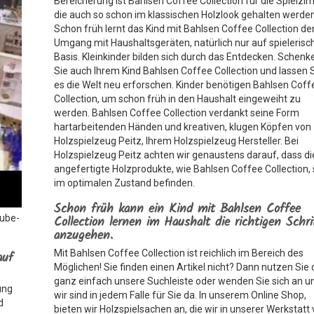
Bereicherung ist Bahlsen Coffee Collection für die Spielzi
die auch so schon im klassischen Holzlook gehalten werden
Schon früh lernt das Kind mit Bahlsen Coffee Collection de
Umgang mit Haushaltsgeräten, natürlich nur auf spielerisc
Basis. Kleinkinder bilden sich durch das Entdecken. Schenk
Sie auch Ihrem Kind Bahlsen Coffee Collection und lassen 
es die Welt neu erforschen. Kinder benötigen Bahlsen Coff
Collection, um schon früh in den Haushalt eingeweiht zu
werden. Bahlsen Coffee Collection verdankt seine Form
hartarbeitenden Händen und kreativen, klugen Köpfen von
Holzspielzeug Peitz, Ihrem Holzspielzeug Hersteller. Bei
Holzspielzeug Peitz achten wir genaustens darauf, dass di
angefertigte Holzprodukte, wie Bahlsen Coffee Collection, 
im optimalen Zustand befinden.
Schon früh kann ein Kind mit Bahlsen Coffee
Collection lernen im Haushalt die richtigen Schri
Tube-
anzugehen.
Mit Bahlsen Coffee Collection ist reichlich im Bereich des
auf
Möglichen! Sie finden einen Artikel nicht? Dann nutzen Sie
ganz einfach unsere Suchleiste oder wenden Sie sich an u
ung
wir sind in jedem Falle für Sie da. In unserem Online Shop,
d
bieten wir Holzspielsachen an, die wir in unserer Werkstatt