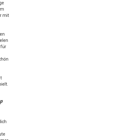
age
dem
r mit
gen
ielen
für
schön
t
ielt.
op
lich
ute