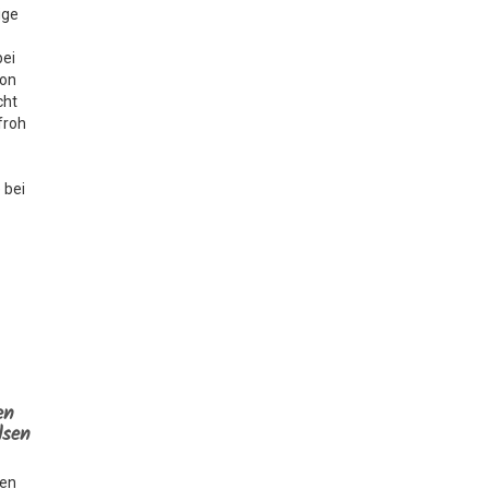
ige
bei
ion
cht
froh
 bei
en
lsen
hen