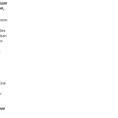
 zum
on,
 wenn
 des
hlsen
en
t
Eine
n
lem