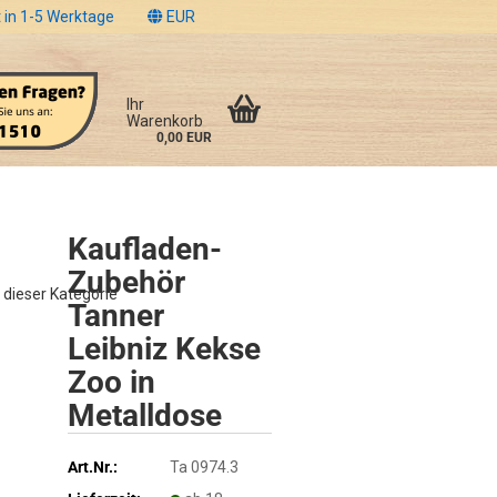
 in 1-5 Werktage
EUR
Ihr
Warenkorb
0,00 EUR
Kaufladen-
Zubehör
n dieser Kategorie
Tanner
Leibniz Kekse
Zoo in
Metalldose
Art.Nr.:
Ta 0974.3