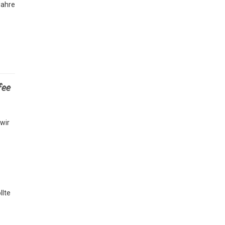
Jahre
fee
wir
llte