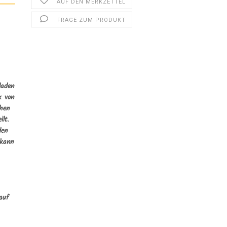
AUF DEN MERKZETTEL
FRAGE ZUM PRODUKT
laden
k von
chen
lt.
den
 kann
auf