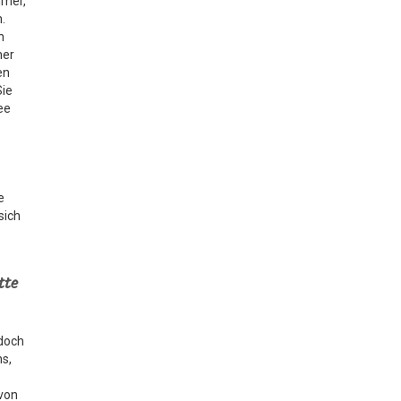
mmer,
.
n
her
en
Sie
ee
e
sich
tte
 doch
ns,
 von