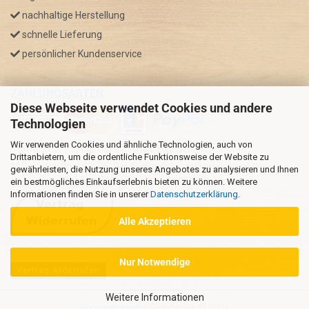
nachhaltige Herstellung
schnelle Lieferung
persönlicher Kundenservice
ZAHLUNGSARTEN
Diese Webseite verwendet Cookies und andere
Technologien
Wir verwenden Cookies und ähnliche Technologien, auch von
* GRATIS VERSAND nur innerhalb Deutschland
Drittanbietern, um die ordentliche Funktionsweise der Website zu
** Regellaufzeit für DE, Bei Auslandsbestellungen kann die
gewährleisten, die Nutzung unseres Angebotes zu analysieren und Ihnen
ein bestmögliches Einkaufserlebnis bieten zu können. Weitere
Versandzeit variieren.
Informationen finden Sie in unserer
Datenschutzerklärung
.
Alle Akzeptieren
Nur Notwendige
Vertrag widerrufen
Weitere Informationen
Shopsystem
by Gambio.de © 2026