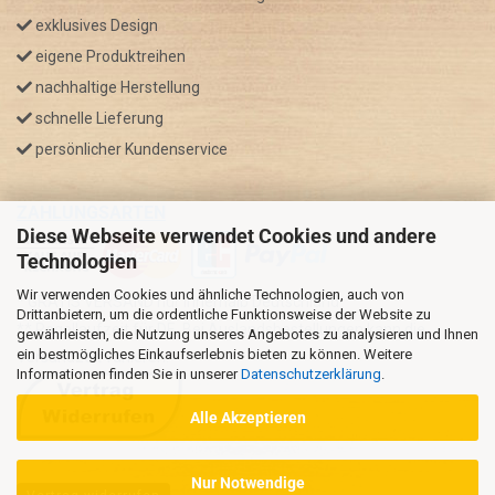
exklusives Design
eigene Produktreihen
nachhaltige Herstellung
schnelle Lieferung
persönlicher Kundenservice
ZAHLUNGSARTEN
Diese Webseite verwendet Cookies und andere
Technologien
Wir verwenden Cookies und ähnliche Technologien, auch von
* GRATIS VERSAND nur innerhalb Deutschland
Drittanbietern, um die ordentliche Funktionsweise der Website zu
** Regellaufzeit für DE, Bei Auslandsbestellungen kann die
gewährleisten, die Nutzung unseres Angebotes zu analysieren und Ihnen
ein bestmögliches Einkaufserlebnis bieten zu können. Weitere
Versandzeit variieren.
Informationen finden Sie in unserer
Datenschutzerklärung
.
Alle Akzeptieren
Nur Notwendige