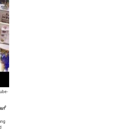
Tube-
auf
ung
d