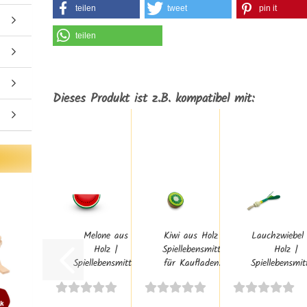
teilen
tweet
pin it
teilen
Dieses Produkt ist z.B. kompatibel mit:
Melone aus
Kiwi aus Holz |
Lauchzwiebel
Holz |
Spiellebensmittel
Holz |
Spiellebensmittel
für Kaufladen...
Spiellebensmitt
für Kaufladen...