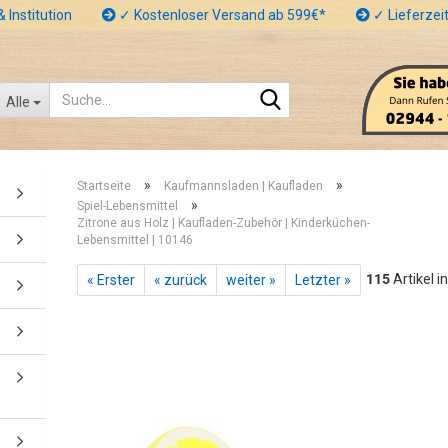
 Institution
✓ Kostenloser Versand ab 599€*
✓ Lieferzeit
Suche...
Alle
»
»
Startseite
Kaufmannsladen | Kaufladen
»
Spiel-Lebensmittel
Zitrone aus Holz | Kaufladen-Zubehör | Kinderküchen-
Lebensmittel | 10146
115
Artikel i
« Erster
« zurück
weiter »
Letzter »