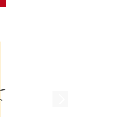
 aus
el...