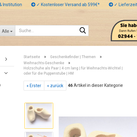
 Institution
✓ Kostenloser Versand ab 599€*
✓ Lieferzeit
Suche...
Alle
»
»
Startseite
Geschenkefinder | Themen
»
Weihnachts-Geschenke
Holzschuhe als Paar | 4 cm lang | für Weihnachts-Wichtel |
oder für die Puppenstube | HM
n
46
Artikel in dieser Kategorie
« Erster
« zurück