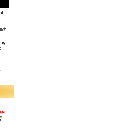
Tube-
auf
ung
d
0