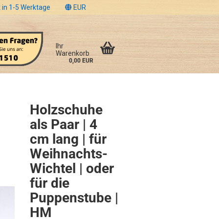
 in 1-5 Werktage
EUR
Ihr
Warenkorb
0,00 EUR
Holzschuhe
als Paar | 4
cm lang | für
Weihnachts-
Wichtel | oder
für die
Puppenstube |
HM