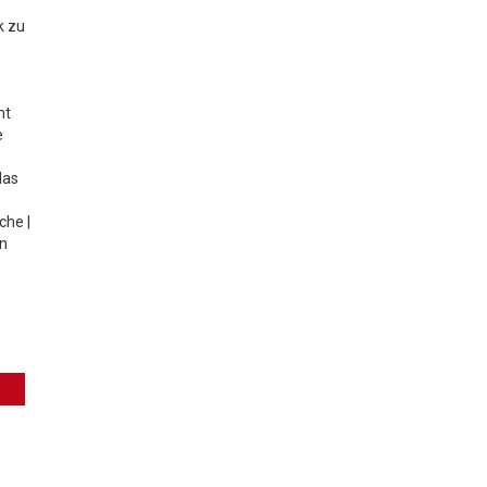
k zu
ht
e
das
che |
en