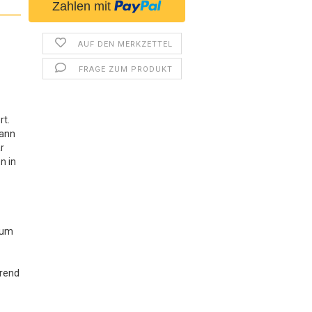
AUF DEN MERKZETTEL
FRAGE ZUM PRODUKT
rt.
kann
r
n in
 um
hrend