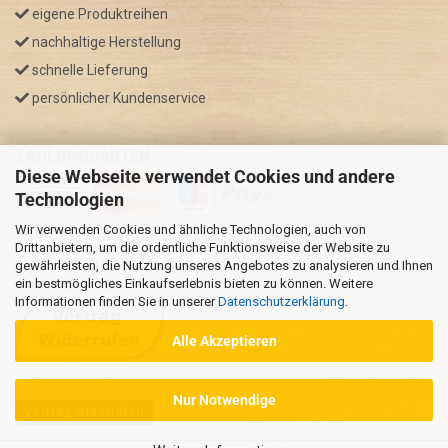
eigene Produktreihen
nachhaltige Herstellung
schnelle Lieferung
persönlicher Kundenservice
ZAHLUNGSARTEN
Diese Webseite verwendet Cookies und andere
Technologien
Wir verwenden Cookies und ähnliche Technologien, auch von
* GRATIS VERSAND nur innerhalb Deutschland
Drittanbietern, um die ordentliche Funktionsweise der Website zu
** Regellaufzeit für DE, Bei Auslandsbestellungen kann die
gewährleisten, die Nutzung unseres Angebotes zu analysieren und Ihnen
ein bestmögliches Einkaufserlebnis bieten zu können. Weitere
Versandzeit variieren.
Informationen finden Sie in unserer
Datenschutzerklärung
.
Alle Akzeptieren
Nur Notwendige
Vertrag widerrufen