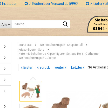
 Institution
✓ Kostenloser Versand ab 599€*
✓ Lieferzeit
Suche...
Alle
»
»
Startseite
Weihnachtskrippen | Krippenstall
»
Krippenfiguren Sets
Hirte mit Schafherde Krippenfiguren Set aus Holz | Ostheimer
Weihnachtskrippen Zubehör
36
Artikel in
« Erster
« zurück
weiter »
Letzter »