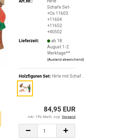
Art.Nr.:
Hirte
Schafe Set-
+Os 11603
+11604
+11652
+40502
Lieferzeit:
ab 18.
August 1-2
Werktage**
(Ausland abweichend)
Holzfiguren Set:
Hirte mit Schafherde
84,95 EUR
inkl. 19% MwSt. zzgl.
Versand