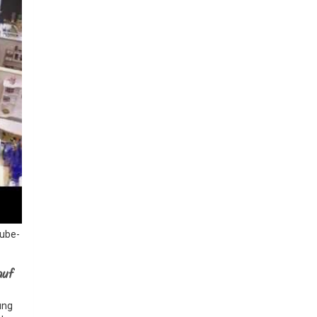
Tube-
auf
ung