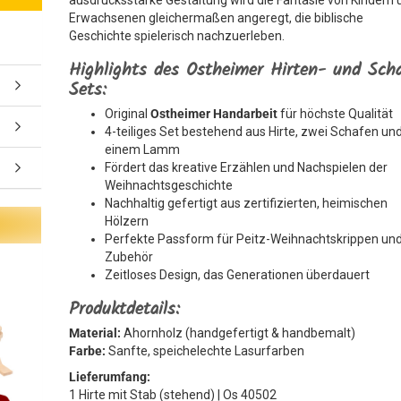
ausdrucksstarke Gestaltung wird die Fantasie von Kindern 
Erwachsenen gleichermaßen angeregt, die biblische
Geschichte spielerisch nachzuerleben.
Highlights des Ostheimer Hirten- und Sch
Sets:
Original
Ostheimer Handarbeit
für höchste Qualität
4-teiliges Set bestehend aus Hirte, zwei Schafen un
einem Lamm
Fördert das kreative Erzählen und Nachspielen der
Weihnachtsgeschichte
Nachhaltig gefertigt aus zertifizierten, heimischen
Hölzern
Perfekte Passform für Peitz-Weihnachtskrippen un
Zubehör
Zeitloses Design, das Generationen überdauert
Produktdetails:
Material:
Ahornholz (handgefertigt & handbemalt)
Farbe:
Sanfte, speichelechte Lasurfarben
Lieferumfang:
1 Hirte mit Stab (stehend) | Os 40502