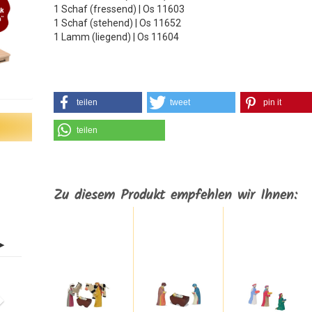
1 Schaf (fressend) | Os 11603
1 Schaf (stehend) | Os 11652
1 Lamm (liegend) | Os 11604
teilen
tweet
pin it
teilen
Zu diesem Produkt empfehlen wir Ihnen: