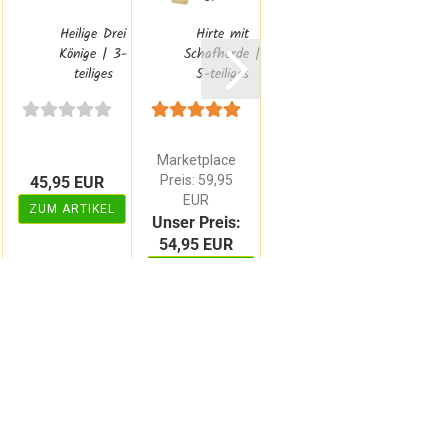
Heilige Drei
Hirte mit
König,
Könige | 3-
Schafherde |
Erzengel,
teiliges
5-teiliges
Kamel,
L
..
Krippenfiguren...
Krippenfiguren...
Palme |
4-
teiliges...
P
Marketplace
te
Preis: 59,95
45,95 EUR
54,95 EUR
45,
EUR
ZUM ARTIKEL
ZUM ARTIKEL
ZUM 
Unser Preis:
54,95 EUR
ZUM ARTIKEL