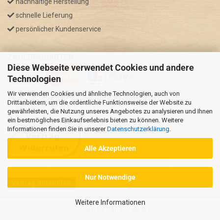
nachhaltige Herstellung
schnelle Lieferung
persönlicher Kundenservice
ZAHLUNGSARTEN
Diese Webseite verwendet Cookies und andere
Technologien
Wir verwenden Cookies und ähnliche Technologien, auch von
* GRATIS VERSAND nur innerhalb Deutschland
Drittanbietern, um die ordentliche Funktionsweise der Website zu
** Regellaufzeit für DE, Bei Auslandsbestellungen kann die
gewährleisten, die Nutzung unseres Angebotes zu analysieren und Ihnen
ein bestmögliches Einkaufserlebnis bieten zu können. Weitere
Versandzeit variieren.
Informationen finden Sie in unserer
Datenschutzerklärung
.
Alle Akzeptieren
Nur Notwendige
Vertrag widerrufen
Weitere Informationen
Shopsystem
by Gambio.de © 2026